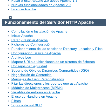
Pasar a usar Apache 2.0 desde Apache 1.3
Nuevas funcionalidades de Apache 2.0
Licencia Apache
Funcionamiento del Servidor HTTP Apache
Compilación e Instalación de Apache
Iniciar Apache
Parar y reiniciar Apache
Ficheros de Configuración
Funcionamiento de las secciones Directory, Location y Files
Configuración Básica de Apache
Archivos Log
Mapear URLs a ubicaciones de un sistema de ficheros
Consejos de Seguridad
Soporte de Objetos Dinámicos Compartidos (DSO)
Negociación de Contenido
Mensajes de Error Personalizados
Fijar las direcciones y los puertos que usa Apache
Módulos de Multiproceso (MPMs)
Variables de entorno en Apache
El uso de Handlers en Apache
Filtros
Soporte de suEXEC