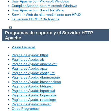
Usar Apache con Microsoft Windows
Compilar Apache para Microsoft Windows
Usar Apache con Novell NetWare
Servidor Web de alto rendimiento con HPUX
La versión EBCDIC de Apache
Programas de soporte y el Servidor HTTP
Apache
Visión General
Página de Ayuda: httpd
Página de Ayuda: ab
Página de Ayuda: apache2ctl
Página de Ayuda: apxs
Página de Ayuda: configure
Página de Ayuda: dbmmanage
Página de Ayuda: htcacheclean
Página de Ayuda: htdigest
Página de Ayuda: htpasswd
Página de Ayuda: logresolve
Página de Ayuda: rotatelogs
Página de Ayuda: suexec
Otros Programas