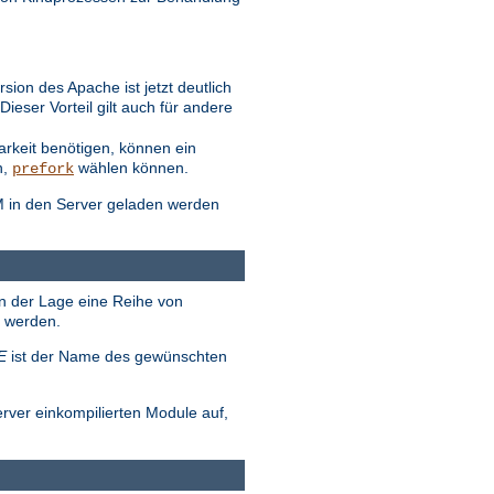
ion des Apache ist jetzt deutlich
eser Vorteil gilt auch für andere
arkeit benötigen, können ein
n,
wählen können.
prefork
M in den Server geladen werden
in der Lage eine Reihe von
t werden.
E
ist der Name des gewünschten
erver einkompilierten Module auf,