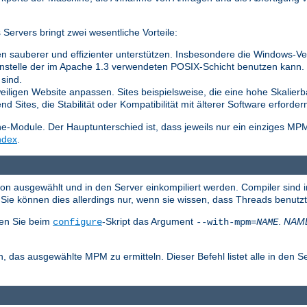
ervers bringt zwei wesentliche Vorteile:
n sauberer und effizienter unterstützen. Insbesondere die Windows-Vers
nstelle der im Apache 1.3 verwendeten POSIX-Schicht benutzen kann. Di
sind.
weiligen Website anpassen. Sites beispielsweise, die eine hohe Skalierb
 Sites, die Stabilität oder Kompatibilität mit älterer Software erforder
Module. Der Hauptunterschied ist, dass jeweils nur ein einziges MP
ndex
.
ion ausgewählt und in den Server einkompiliert werden. Compiler sind 
ie können dies allerdings nur, wenn sie wissen, dass Threads benutz
en Sie beim
-Skript das Argument
.
NAM
configure
--with-mpm=
NAME
, das ausgewählte MPM zu ermitteln. Dieser Befehl listet alle in den S