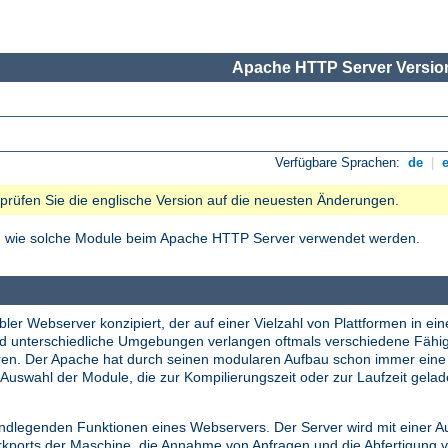
Apache HTTP Server Version
Verfügbare Sprachen:
de
|
e prüfen Sie die englische Version auf die neuesten Änderungen.
nd wie solche Module beim Apache HTTP Server verwendet werden.
ler Webserver konzipiert, der auf einer Vielzahl von Plattformen in ein
nd unterschiedliche Umgebungen verlangen oftmals verschiedene Fähi
tieren. Der Apache hat durch seinen modularen Aufbau schon immer ei
Auswahl der Module, die zur Kompilierungszeit oder zur Laufzeit gela
undlegenden Funktionen eines Webservers. Der Server wird mit einer A
erkports der Maschine, die Annahme von Anfragen und die Abfertigung