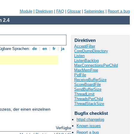
Module
|
Direktiven
|
FAQ
|
Glossar
|
Seitenindex
|
Report a bug
 2.4
Direktiven
AcceptFilter
fügbare Sprachen:
de
|
en
|
fr
|
ja
CoreDumpDirectory
Listen
ListenBacklog
MaxConnectionsPerChild
MaxMemFree
PidFile
ReceiveBufferSize
ScoreBoardFile
SendBufferSize
ThreadLimit
ThreadsPerChild
ThreadStackSize
ozess, der einen einzelnen
Bugfix checklist
httpd changelog
Known issues
Verfügbare Sprachen:
de
|
en
|
fr
|
ja
Report a bug