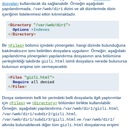
dosyaları
kullanılarak da sağlanabilir. Örneğin aşağıdaki
yapılandırmada,
dizini ve alt dizinlerinde dizin
/var/web/dir1
içeriğinin listelenmesi etkin kılınmaktadır.
<
Directory
"/var/web/dir1"
>
Options
+Indexes
</
Directory
>
Bir
bölümü içindeki yönergeler, hangi dizinde bulunduğuna
<Files>
bakılmaksızın ismi belirtilen dosyalara uygulanır. Örneğin, aşağıdaki
yapılandırma yönergeleri yapılandırma dosyasının ana bölümüne
yerleştirildiği takdirde
isimli dosyalara nerede bulunursa
gizli.html
bulunsun erişime izin vermeyecektir.
<
Files
"gizli.html"
>
Require
</
Files
>
Dosya sisteminin belli bir yerindeki belli dosyalarla ilgili yaptırımlar
için
ve
bölümleri birlikte kullanılabilir.
<Files>
<Directory>
Örneğin, aşağıdaki yapılandırma
,
/var/web/dir1/gizli.html
,
/var/web/dir1/subdir2/gizli.html
ve
/var/web/dir1/subdir3/gizli.html
/var/web/dir1/
altında bulunabilecek diğer tüm
dosyalarına erişimi
gizli.html