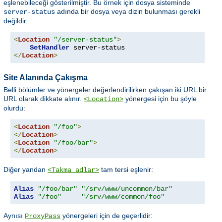
eşlenebileceği gösterilmiştir. Bu örnek için dosya sisteminde
adında bir dosya veya dizin bulunması gerekli
server-status
değildir.
<
Location
"/server-status"
>
SetHandler
</
Location
>
Site Alanında Çakışma
Belli bölümler ve yönergeler değerlendirilirken çakışan iki URL bir
URL olarak dikkate alınır.
yönergesi için bu şöyle
<Location>
olurdu:
<
Location
"/foo"
>
</
Location
>
<
Location
"/foo/bar"
>
</
Location
>
Diğer yandan
tam tersi eşlenir:
<Takma adlar>
Alias
"/foo/bar"
"/srv/www/uncommon/bar"
Alias
"/foo"
"/srv/www/common/foo"
Aynısı
yönergeleri için de geçerlidir:
ProxyPass