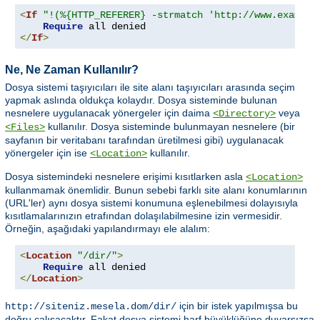
<
If
"!(%{HTTP_REFERER} -strmatch 'http://www.example
Require
</
If
>
Ne, Ne Zaman Kullanılır?
Dosya sistemi taşıyıcıları ile site alanı taşıyıcıları arasında seçim
yapmak aslında oldukça kolaydır. Dosya sisteminde bulunan
nesnelere uygulanacak yönergeler için daima
veya
<Directory>
kullanılır. Dosya sisteminde bulunmayan nesnelere (bir
<Files>
sayfanın bir veritabanı tarafından üretilmesi gibi) uygulanacak
yönergeler için ise
kullanılır.
<Location>
Dosya sistemindeki nesnelere erişimi kısıtlarken asla
<Location>
kullanmamak önemlidir. Bunun sebebi farklı site alanı konumlarının
(URL'ler) aynı dosya sistemi konumuna eşlenebilmesi dolayısıyla
kısıtlamalarınızın etrafından dolaşılabilmesine izin vermesidir.
Örneğin, aşağıdaki yapılandırmayı ele alalım:
<
Location
"/dir/"
>
Require
</
Location
>
için bir istek yapılmışsa bu
http://siteniz.mesela.dom/dir/
doğru çalışacaktır. Fakat dosya sistemi harf büyüklüğüne duyarsızsa