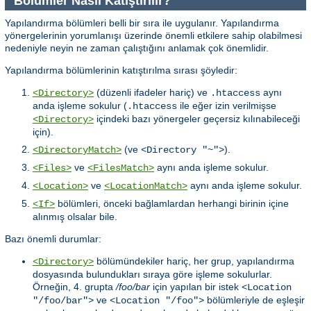
Bölümler Nasıl Katıştırılır?
Yapılandırma bölümleri belli bir sıra ile uygulanır. Yapılandırma
yönergelerinin yorumlanışı üzerinde önemli etkilere sahip olabilmesi
nedeniyle neyin ne zaman çalıştığını anlamak çok önemlidir.
Yapılandırma bölümlerinin katıştırılma sırası şöyledir:
(düzenli ifadeler hariç) ve
aynı
<Directory>
.htaccess
anda işleme sokulur (
ile eğer izin verilmişse
.htaccess
içindeki bazı yönergeler geçersiz kılınabileceği
<Directory>
için).
(ve
).
<DirectoryMatch>
<Directory "~">
ve
aynı anda işleme sokulur.
<Files>
<FilesMatch>
ve
aynı anda işleme sokulur.
<Location>
<LocationMatch>
bölümleri, önceki bağlamlardan herhangi birinin içine
<If>
alınmış olsalar bile.
Bazı önemli durumlar:
bölümündekiler hariç, her grup, yapılandırma
<Directory>
dosyasında bulundukları sıraya göre işleme sokulurlar.
Örneğin, 4. grupta
/foo/bar
için yapılan bir istek
<Location
ve
bölümleriyle de eşleşir
"/foo/bar">
<Location "/foo">