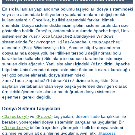
En sık kullanılan yapılandırma bölümü taşıyıcıları dosya sistemindeki
veya site alanındaki belli yerlerin yapılandırmalarını değiştirmekte
kullanılanlardır. Öncelikle, bu ikisi arasındaki farkları bilmek
önemlidir. Dosya sistemi disklerinizin işletim sistemi tarafından size
gösterilen halidir. Örneğin, öntanımlı kurulumda Apache httpd, Unix
sistemlerinde
altındayken Windows
/usr/local/apache2
sistemlerinde
"c:/Program Files/Apache Group/Apache2"
altındadır. (Bilgi: Windows için bile, Apache httpd yapılandırma
dosyalarında dosya yolu belirtilirken tersbölü değil normal bölü
karakterleri kullanılır.) Site alanı ise sunucu tarafından istemciye
sunulan dizin ağacıdır. Yani, site alanı içindeki
dizini, Apache
/dir/
httpd'nin Unix üzerinde dosya sistemine öntanımlı olarak kurulduğu
yer göz önüne alınarak, dosya sistemindeki
dizinine karşılıktır. Site
/usr/local/apache2/htdocs/dir/
sayfaları veritabanlarından veya başka yerlerden devingen olarak
üretilebildiğinden site alanlarının doğrudan dosya sistemine
eşlenmesi gerekli değildir.
Dosya Sistemi Taşıyıcıları
ve
taşıyıcıları,
düzenli ifade
karşılıkları ile
<Directory>
<Files>
beraber, yönergeleri dosya sisteminin parçalarına uygularlar. Bir
bölümü içindeki yönergeler belli bir dosya sistemi
<Directory>
dizinine ve onun alt dizinlerine uygulanır. Aynı etki
.htaccess