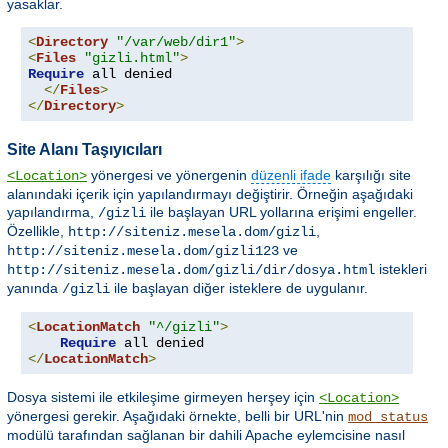
yasaklar.
<
Directory
"/var/web/dir1"
>
<
Files
"gizli.html"
>
Require
 all denied

</
Files
>
</
Directory
>
Site Alanı Taşıyıcıları
yönergesi ve yönergenin
düzenli ifade
karşılığı site
<Location>
alanındaki içerik için yapılandırmayı değiştirir. Örneğin aşağıdaki
yapılandırma,
ile başlayan URL yollarına erişimi engeller.
/gizli
Özellikle,
,
http://siteniz.mesela.dom/gizli
ve
http://siteniz.mesela.dom/gizli123
istekleri
http://siteniz.mesela.dom/gizli/dir/dosya.html
yanında
ile başlayan diğer isteklere de uygulanır.
/gizli
<
LocationMatch
"^/gizli"
>
Require
</
LocationMatch
>
Dosya sistemi ile etkileşime girmeyen herşey için
<Location>
yönergesi gerekir. Aşağıdaki örnekte, belli bir URL'nin
mod_status
modülü tarafından sağlanan bir dahili Apache eylemcisine nasıl