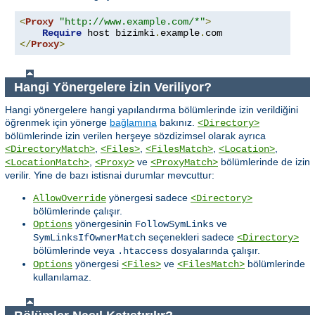
<
Proxy
"http://www.example.com/*"
>
Require
 host bizimki
.
example
.
</
Proxy
>
Hangi Yönergelere İzin Veriliyor?
Hangi yönergelere hangi yapılandırma bölümlerinde izin verildiğini
öğrenmek için yönerge
bağlamına
bakınız.
<Directory>
bölümlerinde izin verilen herşeye sözdizimsel olarak ayrıca
,
,
,
,
<DirectoryMatch>
<Files>
<FilesMatch>
<Location>
,
ve
bölümlerinde de izin
<LocationMatch>
<Proxy>
<ProxyMatch>
verilir. Yine de bazı istisnai durumlar mevcuttur:
yönergesi sadece
AllowOverride
<Directory>
bölümlerinde çalışır.
yönergesinin
ve
Options
FollowSymLinks
seçenekleri sadece
SymLinksIfOwnerMatch
<Directory>
bölümlerinde veya
dosyalarında çalışır.
.htaccess
yönergesi
ve
bölümlerinde
Options
<Files>
<FilesMatch>
kullanılamaz.