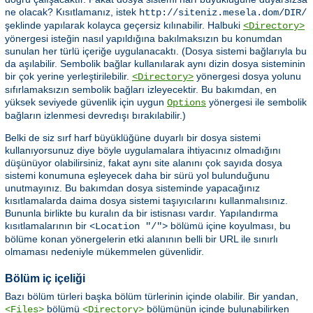
ne olacak? Kısıtlamanız, istek
http://siteniz.mesela.dom/DIR/
şeklinde yapılarak kolayca geçersiz kılınabilir. Halbuki
<Directory>
yönergesi isteğin nasıl yapıldığına bakılmaksızın bu konumdan
sunulan her türlü içeriğe uygulanacaktı. (Dosya sistemi bağlarıyla bu
da aşılabilir. Sembolik bağlar kullanılarak aynı dizin dosya sisteminin
bir çok yerine yerleştirilebilir.
yönergesi dosya yolunu
<Directory>
sıfırlamaksızın sembolik bağları izleyecektir. Bu bakımdan, en
yüksek seviyede güvenlik için uygun
yönergesi ile sembolik
Options
bağların izlenmesi devredışı bırakılabilir.)
Belki de siz sırf harf büyüklüğüne duyarlı bir dosya sistemi
kullanıyorsunuz diye böyle uygulamalara ihtiyacınız olmadığını
düşünüyor olabilirsiniz, fakat aynı site alanını çok sayıda dosya
sistemi konumuna eşleyecek daha bir sürü yol bulunduğunu
unutmayınız. Bu bakımdan dosya sisteminde yapacağınız
kısıtlamalarda daima dosya sistemi taşıyıcılarını kullanmalısınız.
Bununla birlikte bu kuralın da bir istisnası vardır. Yapılandırma
kısıtlamalarının bir
bölümü içine koyulması, bu
<Location "/">
bölüme konan yönergelerin etki alanının belli bir URL ile sınırlı
olmaması nedeniyle mükemmelen güvenlidir.
Bölüm iç içeliği
Bazı bölüm türleri başka bölüm türlerinin içinde olabilir. Bir yandan,
bölümü
bölümünün içinde bulunabilirken
<Files>
<Directory>