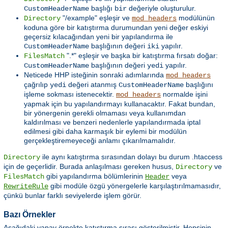
başlığı
değeriyle oluşturulur.
CustomHeaderName
bir
"/example" eşleşir ve
modülünün
Directory
mod_headers
koduna göre bir katıştırma durumundan yeni değer eskiyi
geçersiz kılacağından yeni bir yapılandırma ile
başlığının değeri
yapılır.
CustomHeaderName
iki
".*" eşleşir ve başka bir katıştırma fırsatı doğar:
FilesMatch
başlığının değeri
yapılır.
CustomHeaderName
yedi
Neticede HHP isteğinin sonraki adımlarında
mod_headers
çağrılıp
değeri atanmış
başlığını
yedi
CustomHeaderName
işleme sokması istenecektir.
normalde işini
mod_headers
yapmak için bu yapılandırmayı kullanacaktır. Fakat bundan,
bir yönergenin gerekli olmaması veya kullanımdan
kaldırılması ve benzeri nedenlerle yapılandırmada iptal
edilmesi gibi daha karmaşık bir eylemi bir modülün
gerçekleştiremeyeceği anlamı çıkarılmamalıdır.
ile aynı katıştırma sırasından dolayı bu durum .htaccess
Directory
için de geçerlidir. Burada anlaşılması gereken husus,
ve
Directory
gibi yapılandırma bölümlerinin
veya
FilesMatch
Header
gibi modüle özgü yönergelerle karşılaştırılmamasıdır,
RewriteRule
çünkü bunlar farklı seviyelerde işlem görür.
Bazı Örnekler
Aşağıdaki yapay örnekte katıştırma sırası gösterilmiştir. Hepsinin