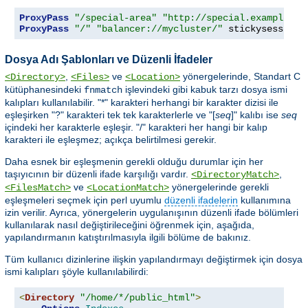
ProxyPass
"/special-area"
"http://special.example.co
ProxyPass
"/"
"balancer://mycluster/"
 stickysession
=
Dosya Adı Şablonları ve Düzenli İfadeler
,
ve
yönergelerinde, Standart C
<Directory>
<Files>
<Location>
kütüphanesindeki
işlevindeki gibi kabuk tarzı dosya ismi
fnmatch
kalıpları kullanılabilir. "*" karakteri herhangi bir karakter dizisi ile
eşleşirken "?" karakteri tek tek karakterlerle ve "[
seq
]" kalıbı ise
seq
içindeki her karakterle eşleşir. "/" karakteri her hangi bir kalıp
karakteri ile eşleşmez; açıkça belirtilmesi gerekir.
Daha esnek bir eşleşmenin gerekli olduğu durumlar için her
taşıyıcının bir düzenli ifade karşılığı vardır.
,
<DirectoryMatch>
ve
yönergelerinde gerekli
<FilesMatch>
<LocationMatch>
eşleşmeleri seçmek için perl uyumlu
düzenli ifadelerin
kullanımına
izin verilir. Ayrıca, yönergelerin uygulanışının düzenli ifade bölümleri
kullanılarak nasıl değiştirileceğini öğrenmek için, aşağıda,
yapılandırmanın katıştırılmasıyla ilgili bölüme de bakınız.
Tüm kullanıcı dizinlerine ilişkin yapılandırmayı değiştirmek için dosya
ismi kalıpları şöyle kullanılabilirdi:
<
Directory
"/home/*/public_html"
>