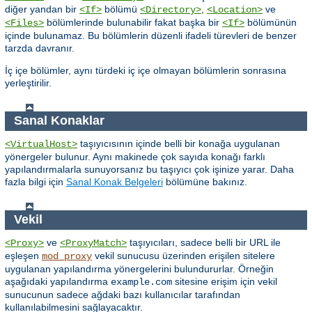
diğer yandan bir
bölümü
,
ve
<If>
<Directory>
<Location>
bölümlerinde bulunabilir fakat başka bir
bölümünün
<Files>
<If>
içinde bulunamaz. Bu bölümlerin düzenli ifadeli türevleri de benzer
tarzda davranır.
İç içe bölümler, aynı türdeki iç içe olmayan bölümlerin sonrasına
yerleştirilir.
Sanal Konaklar
taşıyıcısının içinde belli bir konağa uygulanan
<VirtualHost>
yönergeler bulunur. Aynı makinede çok sayıda konağı farklı
yapılandırmalarla sunuyorsanız bu taşıyıcı çok işinize yarar. Daha
fazla bilgi için
Sanal Konak Belgeleri
bölümüne bakınız.
Vekil
ve
taşıyıcıları, sadece belli bir URL ile
<Proxy>
<ProxyMatch>
eşleşen
vekil sunucusu üzerinden erişilen sitelere
mod_proxy
uygulanan yapılandırma yönergelerini bulundururlar. Örneğin
aşağıdaki yapılandırma
sitesine erişim için vekil
example.com
sunucunun sadece ağdaki bazı kullanıcılar tarafından
kullanılabilmesini sağlayacaktır.