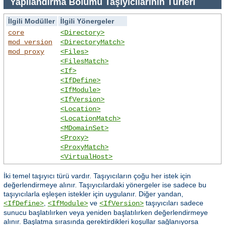
Yapılandırma Bölümü Taşıyıcılarının Türleri
İlgili Modüller
İlgili Yönergeler
core
<Directory>
mod_version
<DirectoryMatch>
mod_proxy
<Files>
<FilesMatch>
<If>
<IfDefine>
<IfModule>
<IfVersion>
<Location>
<LocationMatch>
<MDomainSet>
<Proxy>
<ProxyMatch>
<VirtualHost>
İki temel taşıyıcı türü vardır. Taşıyıcıların çoğu her istek için
değerlendirmeye alınır. Taşıyıcılardaki yönergeler ise sadece bu
taşıyıcılarla eşleşen istekler için uygulanır. Diğer yandan,
,
ve
taşıyıcıları sadece
<IfDefine>
<IfModule>
<IfVersion>
sunucu başlatılırken veya yeniden başlatılırken değerlendirmeye
alınır. Başlatma sırasında gerektirdikleri koşullar sağlanıyorsa