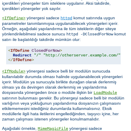
içerdikleri yönergeler tüm isteklere uygulanır. Aksi takdirde,
içerdikleri yönergeler yok sayılır.
yönergesi sadece
komut satırında uygun
<IfDefine>
httpd
parametreler tanımlanmışsa uygulanabilecek yönergeleri içerir.
Örneğin, aşağıdaki yapılandırma ile tüm isteklerin diğer siteye
yönlendirilebilmesi sadece sunucu
komut
httpd -DClosedForNow
satırı ile başlatıldığı takdirde mümkün olur:
<
IfDefine
ClosedForNow
>
Redirect
"/"
"http://otherserver.example.com/"
</
IfDefine
>
yönergesi sadece belli bir modülün sunucuda
<IfModule>
kullanılabilir durumda olması halinde uygulanabilecek yönergeleri
içerir. Modülün ya sunucuyla birlikte durağan olarak derlenmiş
olması ya da devingen olarak derlenmiş ve yapılandırma
dosyasında yönergeden önce o modüle ilişkin bir
LoadModule
satırının bulunması gerekir. Bu yönergeyi sadece belli bir modülün
varlığının veya yokluğunun yapılandırma dosyanızın çalışmasını
etkilememesini istediğiniz durumlarda kullanmalısınız. Eksik
modüllerle ilgili hata iletilerini engellediğinden, taşıyıcı içine, her
zaman çalışması istenen yönergeler konulmamalıdır.
Aşağıdaki örnekte,
yönergesi sadece
MimeMagicFile