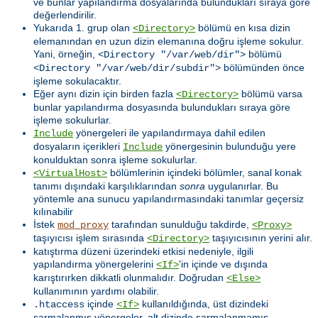
ve bunlar yapılandırma dosyalarında bulundukları sıraya göre
değerlendirilir.
Yukarıda 1. grup olan
bölümü en kısa dizin
<Directory>
elemanından en uzun dizin elemanına doğru işleme sokulur.
Yani, örneğin,
bölümü
<Directory "/var/web/dir">
bölümünden önce
<Directory "/var/web/dir/subdir">
işleme sokulacaktır.
Eğer aynı dizin için birden fazla
bölümü varsa
<Directory>
bunlar yapılandırma dosyasında bulundukları sıraya göre
işleme sokulurlar.
yönergeleri ile yapılandırmaya dahil edilen
Include
dosyaların içerikleri
yönergesinin bulunduğu yere
Include
konulduktan sonra işleme sokulurlar.
bölümlerinin içindeki bölümler, sanal konak
<VirtualHost>
tanımı dışındaki karşılıklarından
sonra
uygulanırlar. Bu
yöntemle ana sunucu yapılandırmasındaki tanımlar geçersiz
kılınabilir
İstek
tarafından sunulduğu takdirde,
mod_proxy
<Proxy>
taşıyıcısı işlem sırasında
taşıyıcısının yerini alır.
<Directory>
katıştırma düzeni üzerindeki etkisi nedeniyle, ilgili
yapılandırma yönergelerini
'in içinde ve dışında
<If>
karıştırırken dikkatli olunmalıdır. Doğrudan
<Else>
kullanımının yardımı olabilir.
içinde
kullanıldığında, üst dizindeki
.htaccess
<If>
sarmalanmış yönergeler, alt dizinde sarmalanmamış