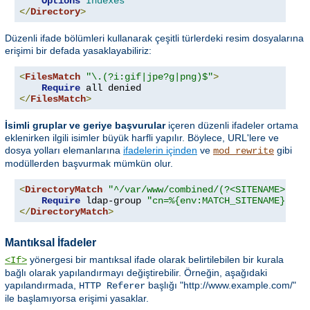
Options
Indexes
</
Directory
>
Düzenli ifade bölümleri kullanarak çeşitli türlerdeki resim dosyalarına
erişimi bir defada yasaklayabiliriz:
<
FilesMatch
"\.(?i:gif|jpe?g|png)$"
>
Require
</
FilesMatch
>
İsimli gruplar ve geriye başvurular
içeren düzenli ifadeler ortama
eklenirken ilgili isimler büyük harfli yapılır. Böylece, URL'lere ve
dosya yolları elemanlarına
ifadelerin içinden
ve
gibi
mod_rewrite
modüllerden başvurmak mümkün olur.
<
DirectoryMatch
"^/var/www/combined/(?<SITENAME>[^/]
Require
 ldap-group 
"cn=%{env:MATCH_SITENAME},ou=
</
DirectoryMatch
>
Mantıksal İfadeler
yönergesi bir mantıksal ifade olarak belirtilebilen bir kurala
<If>
bağlı olarak yapılandırmayı değiştirebilir. Örneğin, aşağıdaki
yapılandırmada,
başlığı "http://www.example.com/"
HTTP Referer
ile başlamıyorsa erişimi yasaklar.