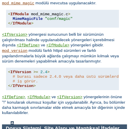
modülü mevcutsa uygulanacaktır.
mod_mime_magic
<
IfModule
 mod_mime_magic
.
c
>
MimeMagicFile
"conf/magic"
</
IfModule
>
yönergesi sunucunun belli bir sürümünün
<IfVersion>
çalıştırılması halinde uygulanabilecek yönergeleri içerebilmesi
dışında
ve
yönergeleri gibidir.
<IfDefine>
<IfModule>
modülü farklı httpd sürümleri ve farklı
mod_version
yapılandırmalarla büyük ağlarda çalışmayı mümkün kılmak veya
sürüm denemeleri yapabilmek amacıyla tasarlanmıştır.
<
IfVersion
>=
2.4
>
# burası sadece 2.4.0 veya daha üstü sürümlerde
# iş görür.
</
IfVersion
>
,
ve
yönergelerinin önüne
<IfDefine>
<IfModule>
<IfVersion>
"!" konularak olumsuz koşullar için uygulanabilir. Ayrıca, bu bölümler
daha karmaşık sınırlamalar elde etmek amacıyla bir diğerinin içinde
kullanılabilirler.
Dosya Sistemi, Site Alanı ve Mantıksal İfadeler