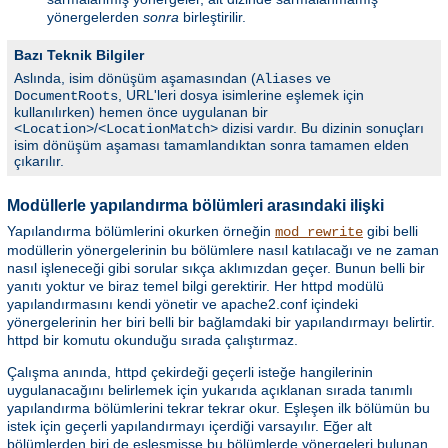
yönergelerden
sonra
birleştirilir.
Bazı Teknik Bilgiler
Aslında, isim dönüşüm aşamasından (
ve
Aliases
, URL'leri dosya isimlerine eşlemek için
DocumentRoots
kullanılırken) hemen önce uygulanan bir
/
dizisi vardır. Bu dizinin sonuçları
<Location>
<LocationMatch>
isim dönüşüm aşaması tamamlandıktan sonra tamamen elden
çıkarılır.
Modüllerle yapılandırma bölümleri arasındaki ilişki
Yapılandırma bölümlerini okurken örneğin
gibi belli
mod_rewrite
modüllerin yönergelerinin bu bölümlere nasıl katılacağı ve ne zaman
nasıl işleneceği gibi sorular sıkça aklımızdan geçer. Bunun belli bir
yanıtı yoktur ve biraz temel bilgi gerektirir. Her httpd modülü
yapılandırmasını kendi yönetir ve apache2.conf içindeki
yönergelerinin her biri belli bir bağlamdaki bir yapılandırmayı belirtir.
httpd bir komutu okunduğu sırada çalıştırmaz.
Çalışma anında, httpd çekirdeği geçerli isteğe hangilerinin
uygulanacağını belirlemek için yukarıda açıklanan sırada tanımlı
yapılandırma bölümlerini tekrar tekrar okur. Eşleşen ilk bölümün bu
istek için geçerli yapılandırmayı içerdiği varsayılır. Eğer alt
bölümlerden biri de eşleşmişse bu bölümlerde yönergeleri bulunan