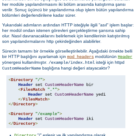
her modüle yapılandırmasını iki bölüm arasında katıştırma şansı
verilir. Sonuç üçüncü bir yapılandırma olup işlem bütün yapılandırma
bölümleri değerlendirilene kadar sürer.
Yukarıdaki adımların ardından HTTP isteğiyle ilgili "asıl" işlem başlar:
her modül ondan istenen görevleri gerçekleştirme şansına sahip
olur. Nasıl davranacaklarını belirlemek için kendilerinin katıştırılmış
son yapılandırmalarını http çekirdeğinden alabilirler.
Sürecin tamamı bir örnekle görselleştirilebilir. Aşağıdaki örnekte belli
bir HTTP başlığını ayarlamak için
modülünün
mod_headers
Header
yönergesi kullanılmıştır.
isteği için httpd
/example/index.html
başlığına hangi değeri atayacaktır?
CustomHeaderName
<
Directory
"/"
>
Header
 set 
CustomHeaderName
 bir

<
FilesMatch
".*"
>
Header
 set 
CustomHeaderName
 yedi

</
FilesMatch
>
</
Directory
>
<
Directory
"/example"
>
Header
 set 
CustomHeaderName
</
Directory
>
"/" eşleşir ve ilk yapılandırma olarak
Directory