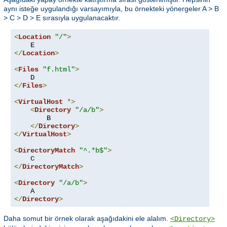
aynı isteğe uygulandığı varsayımıyla, bu örnekteki yönergeler A > B
> C > D > E sırasıyla uygulanacaktır.
<
Location
"/"
>
</
Location
>
<
Files
"f.html"
>
</
Files
>
<
VirtualHost
*>
<
Directory
"/a/b"
>
        B

</
Directory
>
</
VirtualHost
>
<
DirectoryMatch
"^.*b$"
>
</
DirectoryMatch
>
<
Directory
"/a/b"
>
</
Directory
>
Daha somut bir örnek olarak aşağıdakini ele alalım.
<Directory>