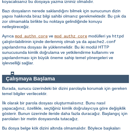
koyacaksanız bu dosyaya yazma izniniz olmalıdır.
Bazı dosyaların nerede saklandığını bilmek için sunucunun dizin
yapısı hakkında biraz bilgi sahibi olmanız gerekmektedir. Bu çok da
zor olmamakla birlikte bu noktaya gelindiğinde konuyu
netleştireceğiz.
Ayrıca
ve
modülleri ya
mod_authn_core
mod_authz_core
httpd
çalıştırılabilirinin içinde derlenmiş olmalı ya da
apache2.conf
yapılandırma dosyası ile yüklenmelidir. Bu iki modül HTTP
sunucusunda kimlik doğrulama ve yetkilendirme kullanımı ve
yapılandırması için büyük öneme sahip temel yönergeleri ve
işlevselliği sağlar.
Çalışmaya Başlama
Burada, sunucu üzerindeki bir dizini parolayla korumak için gereken
temel bilgiler verilecektir.
İlk olarak bir parola dosyası oluşturmalısınız. Bunu nasıl
yapacağınız, özellikle, seçtiğiniz kimlik doğrulayıcıya göre değişiklik
gösterir. Bunun üzerinde ileride daha fazla duracağız. Başlangıç için
parolaları bir metin dosyasında tutacağız.
Bu dosya belge kök dizini altında olmamalıdır. Böylece başkaları