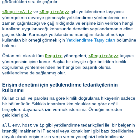
göründükleri sıra ile çağırılır.
ve
gibi yetkilendirme taşıyıcısı
<RequireAll>
<RequireAny>
yönergelerin devreye girmesiyle yetkilendirme yöntemlerinin ne
zaman çağırılacağı ve çağırıldığında ve erişime izin verirken hangi
kuralların uygulanacağı konusunda denetim yapılandırmanın eline
geçmektedir. Karmaşık yetkilendime mantığını ifade etmek için
kullanılan bir örneği görmek için
Yetkilendirme Taşıyıcıları
bölümüne
bakınız.
Öntanımlı olarak tüm
yönergeleri,
taşıyıcı
Require
<RequireAny>
yönergesinin içine konur. Başka bir deyişle eğer belirtilen kimlik
doğrulama yöntemlerinden herhangi biri başarılı olursa
yetkilendirme de sağlanmış olur.
Erişim denetimi için yetkilendirme tedarikçilerinin
kullanımı
Kullanıcı adı ve parolasına göre kimlik doğrulama hikayenin sadece
bir bölümüdür. Sıklıkla insanlara kim olduklarına göre değil
birşeylere dayanarak izin vermek istersiniz. Örneğin nereden
geldikleri gibi.
,
,
ve
gibi yetkilendirme tedarikçileri ile, bir belgenin
all
env
host
ip
istendiği makinenin IP adresi veya konak ismi gibi bazı özelliklerine
dayalı olarak erişime izin verip vermeyeceğinizi belirtebilirsiniz.