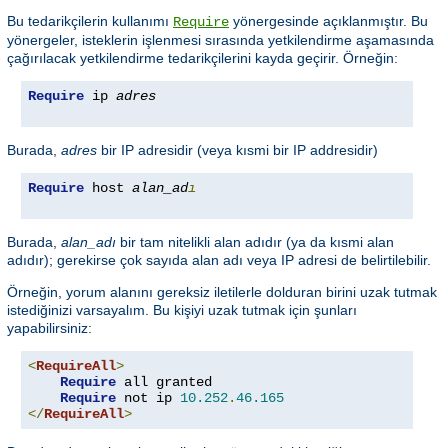
Bu tedarikçilerin kullanımı
yönergesinde açıklanmıştır. Bu
Require
yönergeler, isteklerin işlenmesi sırasında yetkilendirme aşamasında
çağırılacak yetkilendirme tedarikçilerini kayda geçirir. Örneğin:
Require
 ip 
adres
Burada,
adres
bir IP adresidir (veya kısmi bir IP addresidir)
Require
 host 
alan_ad
ı
Burada,
alan_adı
bir tam nitelikli alan adıdır (ya da kısmi alan
adıdır); gerekirse çok sayıda alan adı veya IP adresi de belirtilebilir.
Örneğin, yorum alanını gereksiz iletilerle dolduran birini uzak tutmak
istediğinizi varsayalım. Bu kişiyi uzak tutmak için şunları
yapabilirsiniz:
<
RequireAll
>
Require
 all granted

Require
 not ip 
10.252
.
46.165
</
RequireAll
>