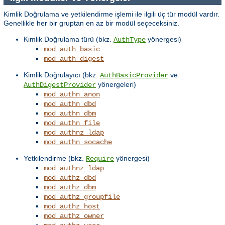
Kimlik Doğrulama ve yetkilendirme işlemi ile ilgili üç tür modül vardır.
Genellikle her bir gruptan en az bir modül seçeceksiniz.
Kimlik Doğrulama türü (bkz.
yönergesi)
AuthType
mod_auth_basic
mod_auth_digest
Kimlik Doğrulayıcı (bkz.
ve
AuthBasicProvider
yönergeleri)
AuthDigestProvider
mod_authn_anon
mod_authn_dbd
mod_authn_dbm
mod_authn_file
mod_authnz_ldap
mod_authn_socache
Yetkilendirme (bkz.
yönergesi)
Require
mod_authnz_ldap
mod_authz_dbd
mod_authz_dbm
mod_authz_groupfile
mod_authz_host
mod_authz_owner