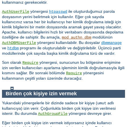
kullanmanız gerekecektir.
yönergesi
ile oluşturduğumuz parola
AuthUserFile
htpasswd
dosyasının yerini belirtmek için kullanılır. Eğer çok sayıda
kullanıcınız varsa her bir kullanıcıyı her kimlik doğrulama isteği için
kimlik bilgilerini bir metin dosyasında aramak gayet yavaş olacaktır.
Apache, kullanıcı bilgilerini hızlı bir veritabanı dosyasında depolama
özelliğine de sahiptir. Bu amaçla,
modülünün
mod_authn_dbm
yönergesi kullanılabilir. Bu dosyalar
AuthDBMUserFile
dbmmanage
ve
programı ile oluşturulabilir ve değiştirilebilir. Üçüncü parti
htdbm
modüllerinde çok sayıda başka kimlik doğrulama türü de vardır.
Son olarak
yönergesi, sunucunun bu bölgesine erişimine
Require
izin verilen kullanıcıları ayarlama işleminin kimlik doğrulamasıyla ilgili
kısmını sağlar. Bir sonraki bölümde
yönergesini
Require
kullanmanın çeşitli yoları üzerinde duracağız.
Birden çok kişiye izin vermek
Yukarıdaki yönergelerle bir dizinde sadece bir kişiye (
adlı
umut
kullanıcıya) izin verir. Çoğunlukla birden çok kişiye izin verilmesi
istenir. Bu durumda
yönergesi devreye girer.
AuthGroupFile
Eğer birden çok kişiye izin vermek istiyorsanız içinde kullanıcı