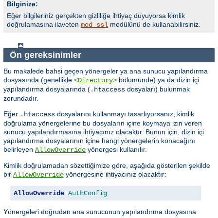
Bilginize:
Eğer bilgileriniz gerçekten gizliliğe ihtiyaç duyuyorsa kimlik
doğrulamasına ilaveten
modülünü de kullanabilirsiniz.
mod_ssl
Ön gereksinimler
Bu makalede bahsi geçen yönergeler ya ana sunucu yapılandırma
dosyasında (genellikle
bölümünde) ya da dizin içi
<Directory>
yapılandırma dosyalarında (
dosyaları) bulunmak
.htaccess
zorundadır.
Eğer
dosyalarını kullanmayı tasarlıyorsanız, kimlik
.htaccess
doğrulama yönergelerine bu dosyaların içine koymaya izin veren
sunucu yapılandırmasına ihtiyacınız olacaktır. Bunun için, dizin içi
yapılandırma dosyalarının içine hangi yönergelerin konacağını
belirleyen
yönergesi kullanılır.
AllowOverride
Kimlik doğrulamadan sözettiğimize göre, aşağıda gösterilen şekilde
bir
yönergesine ihtiyacınız olacaktır:
AllowOverride
AllowOverride
AuthConfig
Yönergeleri doğrudan ana sunucunun yapılandırma dosyasına