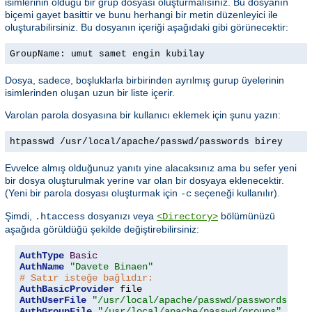
isimlerinin olduğu bir grup dosyası oluşturmalısınız. Bu dosyanın
biçemi gayet basittir ve bunu herhangi bir metin düzenleyici ile
oluşturabilirsiniz. Bu dosyanın içeriği aşağıdaki gibi görünecektir:
GroupName: umut samet engin kubilay
Dosya, sadece, boşluklarla birbirinden ayrılmış gurup üyelerinin
isimlerinden oluşan uzun bir liste içerir.
Varolan parola dosyasına bir kullanıcı eklemek için şunu yazın:
htpasswd /usr/local/apache/passwd/passwords birey
Evvelce almış olduğunuz yanıtı yine alacaksınız ama bu sefer yeni
bir dosya oluşturulmak yerine var olan bir dosyaya eklenecektir.
(Yeni bir parola dosyası oluşturmak için
seçeneği kullanılır).
-c
Şimdi,
dosyanızı veya
bölümünüzü
.htaccess
<Directory>
aşağıda görüldüğü şekilde değiştirebilirsiniz:
AuthType
Basic
AuthName
"Davete Binaen"
# Satır isteğe bağlıdır:
AuthBasicProvider
AuthUserFile
"/usr/local/apache/passwd/passwords"
AuthGroupFile
"/usr/local/apache/passwd/groups"