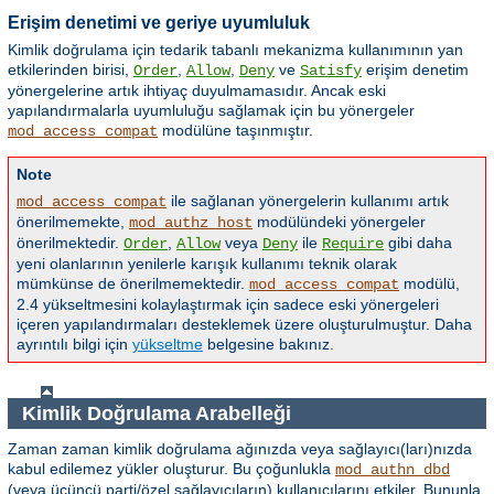
Erişim denetimi ve geriye uyumluluk
Kimlik doğrulama için tedarik tabanlı mekanizma kullanımının yan
etkilerinden birisi,
,
,
ve
erişim denetim
Order
Allow
Deny
Satisfy
yönergelerine artık ihtiyaç duyulmamasıdır. Ancak eski
yapılandırmalarla uyumluluğu sağlamak için bu yönergeler
modülüne taşınmıştır.
mod_access_compat
Note
ile sağlanan yönergelerin kullanımı artık
mod_access_compat
önerilmemekte,
modülündeki yönergeler
mod_authz_host
önerilmektedir.
,
veya
ile
gibi daha
Order
Allow
Deny
Require
yeni olanlarının yenilerle karışık kullanımı teknik olarak
mümkünse de önerilmemektedir.
modülü,
mod_access_compat
2.4 yükseltmesini kolaylaştırmak için sadece eski yönergeleri
içeren yapılandırmaları desteklemek üzere oluşturulmuştur. Daha
ayrıntılı bilgi için
yükseltme
belgesine bakınız.
Kimlik Doğrulama Arabelleği
Zaman zaman kimlik doğrulama ağınızda veya sağlayıcı(ları)nızda
kabul edilemez yükler oluşturur. Bu çoğunlukla
mod_authn_dbd
(veya üçüncü parti/özel sağlayıcıların) kullanıcılarını etkiler. Bununla