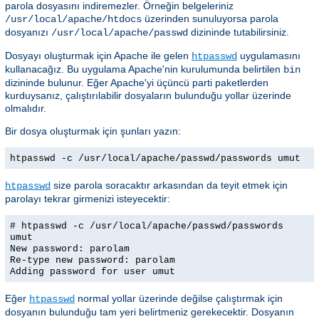
parola dosyasını indiremezler. Örneğin belgeleriniz
üzerinden sunuluyorsa parola
/usr/local/apache/htdocs
dosyanızı
dizininde tutabilirsiniz.
/usr/local/apache/passwd
Dosyayı oluşturmak için Apache ile gelen
uygulamasını
htpasswd
kullanacağız. Bu uygulama Apache'nin kurulumunda belirtilen
bin
dizininde bulunur. Eğer Apache'yi üçüncü parti paketlerden
kurduysanız, çalıştırılabilir dosyaların bulunduğu yollar üzerinde
olmalıdır.
Bir dosya oluşturmak için şunları yazın:
htpasswd -c /usr/local/apache/passwd/passwords umut
size parola soracaktır arkasından da teyit etmek için
htpasswd
parolayı tekrar girmenizi isteyecektir:
# htpasswd -c /usr/local/apache/passwd/passwords
umut
New password: parolam
Re-type new password: parolam
Adding password for user umut
Eğer
normal yollar üzerinde değilse çalıştırmak için
htpasswd
dosyanın bulunduğu tam yeri belirtmeniz gerekecektir. Dosyanın