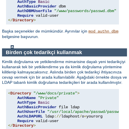
AuthType
Basic
AuthBasicProvider
 dbm

AuthDBMUserFile
"/www/passwords/passwd.dbm"
Require
</
Directory
>
Başka seçenekler de mümkündür. Ayrınılar için
mod_authn_dbm
belgesine başvurun.
Birden çok tedarikçi kullanmak
Kimlik doğrulama ve yetkilendirme mimarisine dayalı yeni tedarikçiyi
kullanarak tek bir yetkilendirme ya da kimlik doğrulama yöntemine
kilitlenip kalmayacaksınız. Aslında birden çok tedarikçi ihtiyacınıza
cevap vermek için bir arada kullanılabilir. Aşağıdaki örnekte dosya ve
LDAP tabanlı kimlik doğrulama tedarikçileri bir arada kullanılmıştır.
<
Directory
"/www/docs/private"
>
AuthName
"Private"
AuthType
Basic
AuthBasicProvider
 file ldap

AuthUserFile
"/usr/local/apache/passwd/passwords
AuthLDAPURL
 ldap
://
ldaphost
/
o
=
yourorg

Require
</
Directory
>