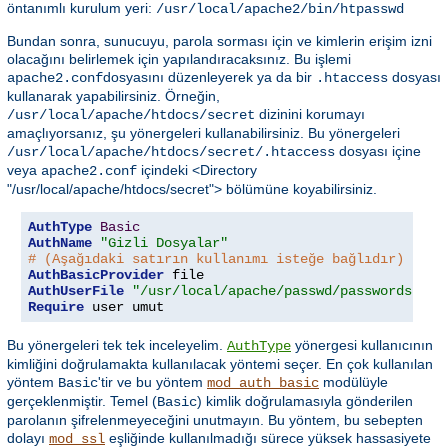
öntanımlı kurulum yeri:
/usr/local/apache2/bin/htpasswd
Bundan sonra, sunucuyu, parola sorması için ve kimlerin erişim izni
olacağını belirlemek için yapılandıracaksınız. Bu işlemi
dosyasını düzenleyerek ya da bir
dosyası
apache2.conf
.htaccess
kullanarak yapabilirsiniz. Örneğin,
dizinini korumayı
/usr/local/apache/htdocs/secret
amaçlıyorsanız, şu yönergeleri kullanabilirsiniz. Bu yönergeleri
dosyası içine
/usr/local/apache/htdocs/secret/.htaccess
veya
içindeki <Directory
apache2.conf
"/usr/local/apache/htdocs/secret"> bölümüne koyabilirsiniz.
AuthType
Basic
AuthName
"Gizli Dosyalar"
# (Aşağıdaki satırın kullanımı isteğe bağlıdır)
AuthBasicProvider
AuthUserFile
"/usr/local/apache/passwd/passwords"
Require
 user umut
Bu yönergeleri tek tek inceleyelim.
yönergesi kullanıcının
AuthType
kimliğini doğrulamakta kullanılacak yöntemi seçer. En çok kullanılan
yöntem
'tir ve bu yöntem
modülüyle
Basic
mod_auth_basic
gerçeklenmiştir. Temel (
) kimlik doğrulamasıyla gönderilen
Basic
parolanın şifrelenmeyeceğini unutmayın. Bu yöntem, bu sebepten
dolayı
eşliğinde kullanılmadığı sürece yüksek hassasiyete
mod_ssl