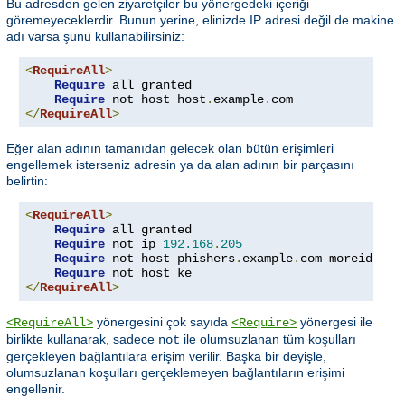
Bu adresden gelen ziyaretçiler bu yönergedeki içeriği
göremeyeceklerdir. Bunun yerine, elinizde IP adresi değil de makine
adı varsa şunu kullanabilirsiniz:
<
RequireAll
>
Require
 all granted

Require
 not host host
.
example
.
</
RequireAll
>
Eğer alan adının tamanıdan gelecek olan bütün erişimleri
engellemek isterseniz adresin ya da alan adının bir parçasını
belirtin:
<
RequireAll
>
Require
 all granted

Require
 not ip 
192.168
.
205
Require
 not host phishers
.
example
.
com moreidiots
Require
</
RequireAll
>
yönergesini çok sayıda
yönergesi ile
<RequireAll>
<Require>
birlikte kullanarak, sadece
ile olumsuzlanan tüm koşulları
not
gerçekleyen bağlantılara erişim verilir. Başka bir deyişle,
olumsuzlanan koşulları gerçeklemeyen bağlantıların erişimi
engellenir.