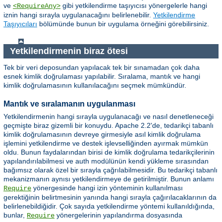
ve
gibi yetkilendirme taşıyıcısı yönergelerle hangi
<RequireAny>
iznin hangi sırayla uygulanacağını belirlenebilir.
Yetkilendirme
Taşıyıcıları
bölümünde bunun bir uygulama örneğini görebilirsiniz.
Yetkilendirmenin biraz ötesi
Tek bir veri deposundan yapılacak tek bir sınamadan çok daha
esnek kimlik doğrulaması yapılabilir. Sıralama, mantık ve hangi
kimlik doğrulamasının kullanılacağını seçmek mümkündür.
Mantık ve sıralamanın uygulanması
Yetkilendirmenin hangi sırayla uygulanacağı ve nasıl denetleneceği
geçmişte biraz gizemli bir konuydu. Apache 2.2'de, tedarikçi tabanlı
kimlik doğrulamasının devreye girmesiyle asıl kimlik doğrulama
işlemini yetkilendirme ve destek işlevselliğinden ayırmak mümkün
oldu. Bunun faydalarından birisi de kimlik doğrulama tedarikçilerinin
yapılandırılabilmesi ve auth modülünün kendi yükleme sırasından
bağımsız olarak özel bir sırayla çağrılabilmesidir. Bu tedarikçi tabanlı
mekanizmanın aynısı yetkilendirmeye de getirilmiştir. Bunun anlamı
yönergesinde hangi izin yönteminin kullanılması
Require
gerektiğinin belirtmesinin yanında hangi sırayla çağırılacaklarının da
belirlenebildiğidir. Çok sayıda yetkilendirme yöntemi kullanıldığında,
bunlar,
yönergelerinin yapılandırma dosyasında
Require