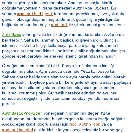
sahip bilgiler için kullanılmamalıdır. Apache bir başka kimlik
doğrulama yöntemini daha destekler:
. Bu
AuthType Digest
yöntem
tarafından gerçeklenmişti ve çok daha
mod_auth_digest
güvenli olacağı düşünülmüştü. Bu artık geçerliliğini yitirdiğinden
bağlantının bundan böyle
ile şifrelenmesi gerekmektedir.
mod_ssl
yönergesi ile kimlik doğrulamada kullanılacak
Saha
da
AuthName
belirtilebilir. Saha kullanımının, başlıca iki işlevi vardır. Birincisi,
istemci sıklıkla bu bilgiyi kullanıcıya parola diyalog kutusunun bir
parçası olarak sunar. İkincisi, belirtilen kimlik doğrulamalı alan için
gönderilecek parolayı belirlerken istemci tarafından kullanılır.
Örneğin, bir istemcinin
alanında kimliği
"Gizli Dosyalar"
doğrulanmış olsun. Aynı sunucu üzerinde
"Gizli Dosyalar"
Sahası olarak belirlenmiş alanlarda aynı parola özdevinimli olarak
yinelenecektir. Böylece parola bir kere girilerek aynı Sahayı paylaşan
çok sayıda kısıtlanmış alana ulaşırken oluşacak gecikmeden
kullanıcı korunmuş olur. Güvenlik gerekçelerinden dolayı, her
sunucu adı değiştirilişinde istemcinin parolayı yeniden sorması
gerekir.
yönergesinin öntanımlı değeri
AuthBasicProvider
file
olduğundan, bu durumda, bu yönergenin kullanımı isteğe bağlıdır.
Ancak, eğer kimlik doğrulaması için
ya da
mod_authn_dbm
gibi farklı bir kaynak seçecekseniz bu yönergeyi
mod_authn_dbd