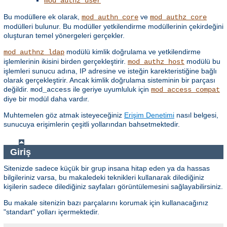
mod_authz_user
Bu modüllere ek olarak,
ve
mod_authn_core
mod_authz_core
modülleri bulunur. Bu modüller yetkilendirme modüllerinin çekirdeğini
oluşturan temel yönergeleri gerçekler.
modülü kimlik doğrulama ve yetkilendirme
mod_authnz_ldap
işlemlerinin ikisini birden gerçekleştirir.
modülü bu
mod_authz_host
işlemleri sunucu adına, IP adresine ve isteğin karekteristiğine bağlı
olarak gerçekleştirir. Ancak kimlik doğrulama sisteminin bir parçası
değildir.
ile geriye uyumluluk için
mod_access
mod_access_compat
diye bir modül daha vardır.
Muhtemelen göz atmak isteyeceğiniz
Erişim Denetimi
nasıl belgesi,
sunucuya erişimlerin çeşitli yollarından bahsetmektedir.
Giriş
Sitenizde sadece küçük bir grup insana hitap eden ya da hassas
bilgileriniz varsa, bu makaledeki teknikleri kullanarak dilediğiniz
kişilerin sadece dilediğiniz sayfaları görüntülemesini sağlayabilirsiniz.
Bu makale sitenizin bazı parçalarını korumak için kullanacağınız
"standart" yolları içermektedir.