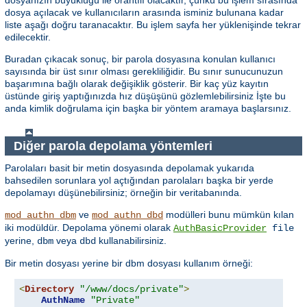
dosyanızın büyüklüğü ile orantılı olacaktır, çünkü bu işlem sırasında
dosya açılacak ve kullanıcıların arasında isminiz bulunana kadar
liste aşağı doğru taranacaktır. Bu işlem sayfa her yüklenişinde tekrar
edilecektir.
Buradan çıkacak sonuç, bir parola dosyasına konulan kullanıcı
sayısında bir üst sınır olması gerekliliğidir. Bu sınır sunucunuzun
başarımına bağlı olarak değişiklik gösterir. Bir kaç yüz kayıtın
üstünde giriş yaptığınızda hız düşüşünü gözlemlebilirsiniz İşte bu
anda kimlik doğrulama için başka bir yöntem aramaya başlarsınız.
Diğer parola depolama yöntemleri
Parolaları basit bir metin dosyasında depolamak yukarıda
bahsedilen sorunlara yol açtığından parolaları başka bir yerde
depolamayı düşünebilirsiniz; örneğin bir veritabanında.
ve
modülleri bunu mümkün kılan
mod_authn_dbm
mod_authn_dbd
iki modüldür. Depolama yönemi olarak
AuthBasicProvider
file
yerine,
veya
kullanabilirsiniz.
dbm
dbd
Bir metin dosyası yerine bir dbm dosyası kullanım örneği:
<
Directory
"/www/docs/private"
>
AuthName
"Private"