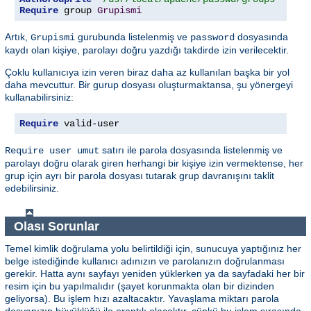
Require
 group 
Grupismi
Artık,
gurubunda listelenmiş ve
dosyasında
Grupismi
password
kaydı olan kişiye, parolayı doğru yazdığı takdirde izin verilecektir.
Çoklu kullanıcıya izin veren biraz daha az kullanılan başka bir yol
daha mevcuttur. Bir gurup dosyası oluşturmaktansa, şu yönergeyi
kullanabilirsiniz:
Require
 valid-user
satırı ile parola dosyasında listelenmiş ve
Require user umut
parolayı doğru olarak giren herhangi bir kişiye izin vermektense, her
grup için ayrı bir parola dosyası tutarak grup davranışını taklit
edebilirsiniz.
Olası Sorunlar
Temel kimlik doğrulama yolu belirtildiği için, sunucuya yaptığınız her
belge istediğinde kullanıcı adınızın ve parolanızın doğrulanması
gerekir. Hatta aynı sayfayı yeniden yüklerken ya da sayfadaki her bir
resim için bu yapılmalıdır (şayet korunmakta olan bir dizinden
geliyorsa). Bu işlem hızı azaltacaktır. Yavaşlama miktarı parola