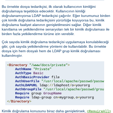
Bu örnekte dosya tedarikçisi, ilk olarak kullanıcının kimliğini
doğrulamaya teşebbüs edecektir. Kullanıcının kimliği
doğrulanamıyorsa LDAP tedarikçisi çağırılır. Eğer kurumunuz birden
çok kimlik doğrulama tedarikçisini yürürlüğe koyuyorsa bu, kimlik
doğrulama faaliyet alanının genişletilmesini sağlar. Diğer kimlik
kanıtlama ve yetkilendirme senaryoları tek bir kimlik doğrulaması ile
birden fazla yetkilendirme türüne izin verebilir.
Çok sayıda kimlik doğrulama tedarikçisi uygulamaya konulabileceği
gibi, çok sayıda yetkilendirme yöntemi de kullanılabilir. Bu örnekte
dosya için hem dosyalı hem de LDAP grup kimlik doğrulaması
kullanılmıştır.
<
Directory
"/www/docs/private"
>
AuthName
"Private"
AuthType
Basic
AuthBasicProvider
 file

AuthUserFile
"/usr/local/apache/passwd/passwords
AuthLDAPURL
 ldap
://
ldaphost
/
o
=
yourorg

AuthGroupFile
"/usr/local/apache/passwd/groups"
Require
 group 
GroupName
Require
 ldap-group cn
=
mygroup
,
o
=
</
Directory
>
Kimlik doğrulama konusunu biraz daha genişletirsek,
<RequireAll>