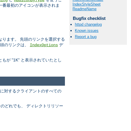
ding
AddIconByType
IndexStyleSheet
一番最初のアイコンが表示されま
ReadmeName
Bugfix checklist
httpd changelog
Known issues
Report a bug
なります。 先頭のリンクを選択する
先頭のリンクは、
デ
IndexOptions
が "1K" と表示されていたとし
出力に対するクライアントのすべての
ンのどれでも、 ディレクトリリソー