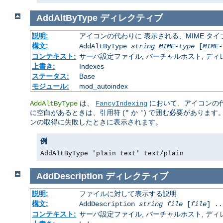
AddAltByType
ディレクティブ
説明:
アイコンの代わりに 表示される、MIME タ
構文:
AddAltByType
string
MIME-type
[
MIME-
コンテキスト:
サーバ設定ファイル, バーチャルホスト, ディレクトリ
上書き:
Indexes
ステータス:
Base
モジュール:
mod_autoindex
は、
において、アイコンの
AddAltByType
FancyIndexing
に空白があるときは、引用符 (
か
) で囲む必要があります
"
'
ンの取得に失敗したときに表示されます。
例
AddAltByType 'plain text' text/plain
AddDescription
ディレクティブ
説明:
ファイルに対して表示する説明
構文:
AddDescription
string
file
[
file
] ..
コンテキスト:
サーバ設定ファイル, バーチャルホスト, ディレクトリ