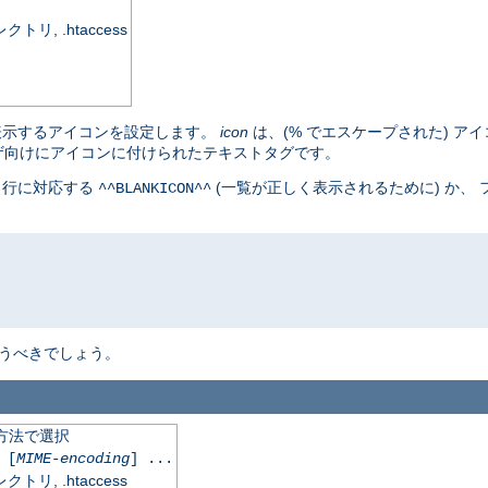
, .htaccess
表示するアイコンを設定します。
icon
は、(% でエスケープされた) アイ
ザ向けにアイコンに付けられたテキストタグです。
白行に対応する
(一覧が正しく表示されるために) か、
^^BLANKICON^^
うべきでしょう。
化方法で選択
[
MIME-encoding
] ...
, .htaccess