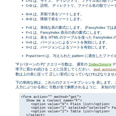
は、サイズ、 ディレクトリ、ファイル名の順でソ
C=S
は、説明、 ディレクトリ、ファイル名の順でソー
C=D
は、昇順で表をソートします。
O=A
は、降順で表をソートします。
O=D
は、単純な表の書式にします。 (FancyIndex で
F=0
は、FancyIndex 表示の表の書式にします。
F=1
は、表を HTML のテーブルを使った FancyInde
F=2
は、バージョンによるソートを無効にします。
V=0
は、バージョンによるソートを有効にします。
V=1
は、与えられた
pattern
に適合したファイ
P=
pattern
"P (パターンの P)" クエリー引数は、 通常の
デ
IndexIgnore
準下に置かれ続ける ことに注意してください。
mod_autoin
数は上の表に従って 正しい形式になっていなければなりませ
下の単純な例は、これらのクエリーオプションを 表します。これをその
入力にぶつかる前に 引数が全て解釈されるように、 未知の引数
<form action="" method="get">
Show me a <select name="F">
<option value="0"> Plain list</option>
<option value="1" selected="selected"> Fa
<option value="2"> Table list</option>
</select>