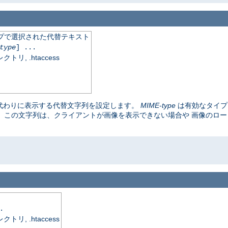
イプで選択された代替テキスト
type
] ...
, .htaccess
代わりに表示する代替文字列を設定します。
MIME-type
は有効なタイ
。 この文字列は、クライアントが画像を表示できない場合や 画像のロ
.
, .htaccess