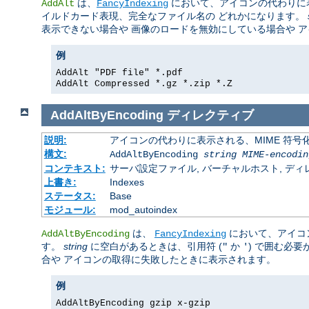
は、
において、アイコンの代わりに
AddAlt
FancyIndexing
イルドカード表現、完全なファイル名の どれかになります。
表示できない場合や 画像のロードを無効にしている場合や 
例
AddAlt "PDF file" *.pdf
AddAlt Compressed *.gz *.zip *.Z
AddAltByEncoding
ディレクティブ
説明:
アイコンの代わりに表示される、MIME 符号
構文:
AddAltByEncoding
string
MIME-encodin
コンテキスト:
サーバ設定ファイル, バーチャルホスト, ディレクトリ
上書き:
Indexes
ステータス:
Base
モジュール:
mod_autoindex
は、
において、アイコ
AddAltByEncoding
FancyIndexing
す。
string
に空白があるときは、引用符 (
か
) で囲む必
"
'
合や アイコンの取得に失敗したときに表示されます。
例
AddAltByEncoding gzip x-gzip