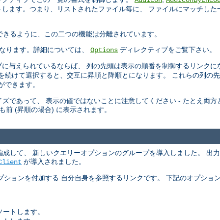
AddIcon
AddIconByEnco
トします。つまり、リストされたファイル毎に、 ファイルにマッチした
 できるように、この二つの機能は分離されています。
なります。詳細については、
ディレクティブをご覧下さい。
Options
に与えられているならば、 列の先頭は表示の順番を制御するリンクに
頭を続けて選択すると、交互に昇順と降順とになります。 これらの列の
ができます。
ズであって、 表示の値ではないことに注意してください - たとえ両方とも
りも前 (昇順の場合) に表示されます。
引数を再編成して、 新しいクエリーオプションのグループを導入しました。 
が導入されました。
Client
プションを付加する 自分自身を参照するリンクです。 下記のオプショ
ソートします。