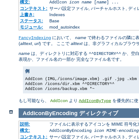
構文:
AddIcon
icon
name
[
name
] ...
コンテキスト:
サーバ設定ファイル, バーチャルホスト, ディレクトリ
上書き:
Indexes
ステータス:
Base
モジュール:
mod_autoindex
において、
name
で終わるファイルの隣に
FancyIndexing
(
alttext
,
url
) です。 ここで
alttext
は、非グラフィカルブラウ
name
は、ディレクトリに対応する
か、空
^^DIRECTORY^^
表現か、ファイル名の一部か 完全なファイル名です。
例
AddIcon (IMG,/icons/image.xbm) .gif .jpg .xbm
AddIcon /icons/dir.xbm ^^DIRECTORY^^
AddIcon /icons/backup.xbm *~
もし可能なら、
より
を優先的に使
AddIcon
AddIconByType
AddIconByEncoding
ディレクティブ
説明:
ファイルに表示するアイコンを MIME 符号
構文:
AddIconByEncoding
icon
MIME-encoding
コンテキスト:
サーバ設定ファイル, バーチャルホスト, ディレクトリ