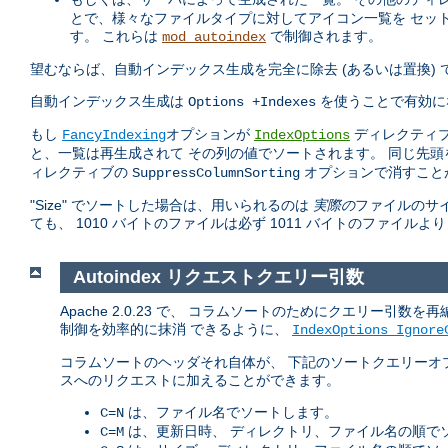
とで、様々なファイルタイプに対してアイコン一覧を セッ
す。 これらは
で制御されます。
mod_autoindex
望むならば、自動インデックス生成を完全に除去 (あるいは置換)
自動インデックス生成は
を使うことで有効に
Options +Indexes
もし
オプションが
ディレクティブ
FancyIndexing
IndexOptions
と、一覧は再生成されて その列の値でソートされます。 同じ先
ィレクティブの
オプションで消すこと
SuppressColumnSorting
"Size" でソートした場合は、用いられるのは
実際の
ファイルのサイ
ても、 1010 バイトのファイルは必ず 1011 バイトのファイルよ
Autoindex リクエストクエリー引数
Apache 2.0.23 で、 コラムソートのためにクエリー
制御を効率的に抹消 できるように、
IndexOptions Ignore
コラムソートのヘッダそれ自体が、 下記のソートクエリーオ
スへのリクエストに加えることができます。
は、ファイル名でソートします。
C=N
は、更新日時、 ディレクトリ、ファイル名の順で
C=M