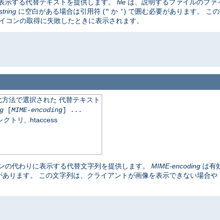
表示する代替テキストを提供します。
file
は、説明するファイルのファ
string
に空白がある場合は引用符 (
か
) で囲む必要があります。 こ
"
'
アイコンの取得に失敗したときに表示されます。
化方法で選択された 代替テキスト
g
[
MIME-encoding
] ...
, .htaccess
ンの代わりに表示する代替文字列を提供します。
MIME-encoding
は有
要があります。 この文字列は、クライアントが画像を表示できない場合や