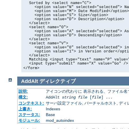
Sorted by <select name="C">
<option value="N" selected="selected"> Na
<option value="M"> Date Modified</option>
<option value="S"> Size</option>
<option value="D"> Description</option>
</select>
<select name="O">
<option value="A" selected="selected"> As
<option value="D"> Descending</option>
</select>
<select name="V">
<option value="0" selected="selected"> in
<option value="1"> in Version order</opti
</select>
Matching <input type="text" name="P" value=
<input type="submit" name="X" value="Go" />
</form>
AddAlt
ディレクティブ
説明:
アイコンの代わりに 表示される、ファイル名
構文:
AddAlt
string
file
[
file
] ...
コンテキスト:
サーバ設定ファイル, バーチャルホスト, ディレクトリ
上書き:
Indexes
ステータス:
Base
モジュール:
mod_autoindex