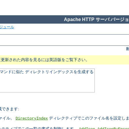
Apache HTTP サーバ バージョン
ジュール
近更新された内容を見るには英語版をご覧下さい。
マンドに似た ディレクトリインデックスを生成する
できます:
ァイル。
ディレクティブでこのファイル名を設定しま
DirectoryIndex
レクティブでこの一覧の書式を制御します。
,