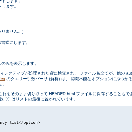
ートします。
トします。
はありません。)
x の書式にします。
ルのみを表示します。
ィレクティブが処理された
後
に検査され、 ファイル名全てが、他の aut
のクエリー引数パーサ (解析) は、 認識不能なオプションにぶつか
dex
ん。
まま切り取って HEADER.html ファイルに保存することもできます。 m
 "X" はリストの最後に置かれています。
ncy list</option>