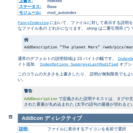
上書き:
Indexes
ステータス:
Base
モジュール:
mod_autoindex
において、ファイルに対して表示する説明
FancyIndexing
なファイル名の どれかになります。
string
は二重引用符 (
)
"
例
AddDescription "The planet Mars" /web/pics/ma
通常のデフォルトの説明領域は 23 バイトの幅です。
IndexO
イト追加、
オプシ
IndexOptions SuppressLastModified
このコラムの大きさを上書きしたり、 説明が無制限長でも
い。
警告
で定義された説明テキストは、タグや文字
AddDescription
された要素が丸め込まれた (太字の語句の最後が切れると
AddIcon
ディレクティブ
説明:
ファイルに表示するアイコンを名前で選択