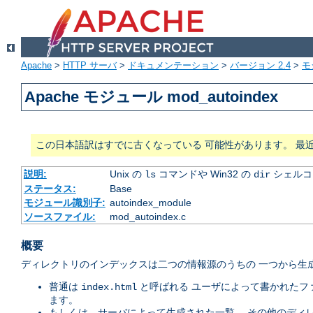
Apache
>
HTTP サーバ
>
ドキュメンテーション
>
バージョン 2.4
>
モ
Apache モジュール mod_autoindex
この日本語訳はすでに古くなっている 可能性があります。 最
説明:
Unix の
コマンドや Win32 の
シェルコ
ls
dir
ステータス:
Base
モジュール識別子:
autoindex_module
ソースファイル:
mod_autoindex.c
概要
ディレクトリのインデックスは二つの情報源のうちの 一つから生成
普通は
と呼ばれる ユーザによって書かれたフ
index.html
ます。
もしくは、サーバによって生成された一覧。 その他のディ