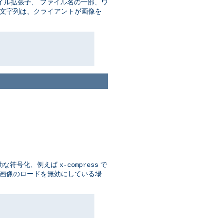
イル拡張子、 ファイル名の一部、ワ
の文字列は、クライアントが画像を
効な符号化、例えば
で
x-compress
 画像のロードを無効にしている場