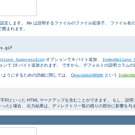
を設定します。
file
は説明するファイルのファイル拡張子、 ファイル名
 で囲まれます。
rs.gif
オプションで 6 バイト追加、
ptions SuppressIcon
IndexOptions 
ョンで 19 バイト追加されます。 ですから、デフォルトの説明コラムの最
よいようにするための詳細に関しては、
DescriptionWidth
という
IndexO
列といった HTML マークアップを含むことができます。 もし、説
いった) 場合、 出力結果は、ディレクトリ一覧の残りの部分に影響を与