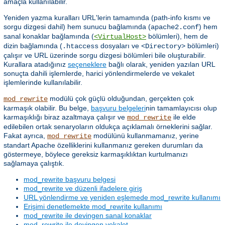
amaçla kullanılabilir.
Yeniden yazma kuralları URL'lerin tamamında (path-info kısmı ve
sorgu dizgesi dahil) hem sunucu bağlamında (
) hem
apache2.conf
sanal konaklar bağlamında (
bölümleri), hem de
<VirtualHost>
dizin bağlamında (
dosyaları ve
bölümleri)
.htaccess
<Directory>
çalışır ve URL üzerinde sorgu dizgesi bölümleri bile oluşturabilir.
Kurallara atadığınız
seçeneklere
bağlı olarak, yeniden yazılan URL
sonuçta dahili işlemlerde, harici yönlendirmelerde ve vekalet
işlemlerinde kullanılabilir.
modülü çok güçlü olduğundan, gerçekten çok
mod_rewrite
karmaşık olabilir. Bu belge,
başvuru belgeleri
nin tamamlayıcısı olup
karmaşıklığı biraz azaltmaya çalışır ve
ile elde
mod_rewrite
edilebilen ortak senaryoların oldukça açıklamalı örneklerini sağlar.
Fakat ayrıca,
modülünü kullanmamanız, yerine
mod_rewrite
standart Apache özelliklerini kullanmanız gereken durumları da
göstermeye, böylece gereksiz karmaşıklıktan kurtulmanızı
sağlamaya çalıştık.
mod_rewrite başvuru belgesi
mod_rewrite ve düzenli ifadelere giriş
URL yönlendirme ve yeniden eşlemede mod_rewrite kullanımı
Erişimi denetlemekte mod_rewrite kullanımı
mod_rewrite ile devingen sanal konaklar
mod_rewrite ile devingen vekalet