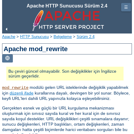
Apache HTTP Sunucusu Sürüm 2.4
☰
Apache
>
HTTP Sunucusu
>
Belgeleme
>
Sürüm 2.4
Apache mod_rewrite
Bu çeviri güncel olmayabilir. Son değişiklikler için İngilizce
sürüm geçerlidir.
modülü gelen URL isteklerinde değişiklik yapabilmek
mod_rewrite
için
düzenli ifade
kurallarına dayalı, devingen bir yol sunar. Böylece,
keyfi URL'leri dahili URL yapınızla kolayca eşleyebilirsiniz.
Gerçekten esnek ve güçlü bir URL kurgulama mekanizması
oluşturmak için sınısız sayıda kural ve her kural için de sınırsız
sayıda koşul destekler. URL değişiklikleri çeşitli sınamalara dayanır;
sunucu değişkenleri, HTTP başlıkları, ortam değişkenleri, zaman
damgaları hatta çeşitli biçimlerde harici veritabanı sorguları bile bu