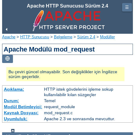
Apache HTTP Sunucusu Sürüm 2.4
☰
Apache
>
HTTP Sunucusu
>
Belgeleme
>
Sürüm 2.4
>
Modüller
Apache Modülü mod_request
Bu çeviri güncel olmayabilir. Son değişiklikler için İngilizce
sürüm geçerlidir.
Açıklama:
HTTP istek gövdelerini işleme sokup
kullanılabilir kılan süzgeçler
Durum:
Temel
Modül Betimleyici:
request_module
Kaynak Dosyası:
mod_request.c
Uyumluluk:
Apache 2.3 ve sonrasında mevcuttur.