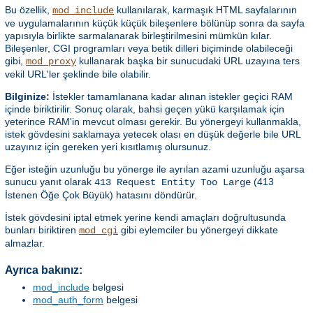
Bu özellik,
kullanılarak, karmaşık HTML sayfalarının
mod_include
ve uygulamalarının küçük küçük bileşenlere bölünüp sonra da sayfa
yapısıyla birlikte sarmalanarak birleştirilmesini mümkün kılar.
Bileşenler, CGI programları veya betik dilleri biçiminde olabileceği
gibi,
kullanarak başka bir sunucudaki URL uzayına ters
mod_proxy
vekil URL'ler şeklinde bile olabilir.
Bilginize:
İstekler tamamlanana kadar alınan istekler geçici RAM
içinde biriktirilir. Sonuç olarak, bahsi geçen yükü karşılamak için
yeterince RAM'in mevcut olması gerekir. Bu yönergeyi kullanmakla,
istek gövdesini saklamaya yetecek olası en düşük değerle bile URL
uzayınız için gereken yeri kısıtlamış olursunuz.
Eğer isteğin uzunluğu bu yönerge ile ayrılan azami uzunluğu aşarsa
sunucu yanıt olarak
(413
413 Request Entity Too Large
İstenen Öğe Çok Büyük) hatasını döndürür.
İstek gövdesini iptal etmek yerine kendi amaçları doğrultusunda
bunları biriktiren
gibi eylemciler bu yönergeyi dikkate
mod_cgi
almazlar.
Ayrıca bakınız:
mod_include
belgesi
mod_auth_form
belgesi