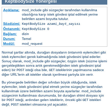
KeptBodySize
Yönergesi
Açıklama:
mod_include gibi süzgeçler tarafından kullanılma
olasılığına karşı istek gövdesi iptal edilmek yerine
belirtilen azami boyutta tutulur.
Sözdizimi:
KeptBodySize
azami_bayt_sayısı
Öntanımlı:
KeptBodySize 0
Bağlam:
dizin
Durum:
Temel
Modül:
mod_request
Normal şartlar altında, durağan dosyaların öntanımlı eylemcileri gibi
istek eylemcileri gerek kalmadığında istek gövdesini iptal ederler.
Sonuç olarak, mod_include gibi süzgeçler, özgün istek (süzme işlemi
gerçekleştikten sonra artık gerekmediğinden istek gövdesini iptal
eden) bir
isteği olsa bile,
isteklerinin yapılmasına sadece
POST
GET
diğer URL'lerin alt istekler olarak içerilmesi şartıyla izin verir.
Bu yönergede belirtilen değer sıfırdan büyük olduğunda, istek
eylemciler, istek gövdesini iptal etmek yerine süzgeçler tarafından
kullanılmak üzere belirtilen azami boyuta ayarlarlar. mod_include
süzgecinin kullanılması durumunda, bir durağan shtml dosyası için
bir
isteği, ardından gelen isteklerin, önceki gibi
istekleri
POST
GET
değil,
istekleri olmasına yol açacaktır.
POST