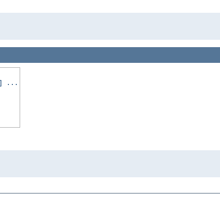
] ...