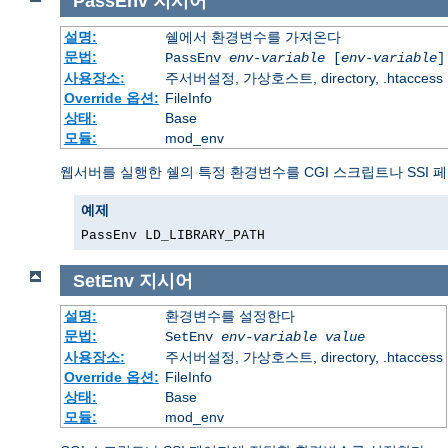
PassEnv
지시어
설명:
쉘에서 환경변수를 가져온다
문법:
PassEnv
env-variable
[
env-variable
]
사용장소:
주서버설정, 가상호스트, directory, .htaccess
Override 옵션:
FileInfo
상태:
Base
모듈:
mod_env
웹서버를 실행한 쉘의 특정 환경변수를 CGI 스크립트나 SSI 
예제
PassEnv LD_LIBRARY_PATH
SetEnv
지시어
설명:
환경변수를 설정한다
문법:
SetEnv
env-variable
value
사용장소:
주서버설정, 가상호스트, directory, .htaccess
Override 옵션:
FileInfo
상태:
Base
모듈:
mod_env