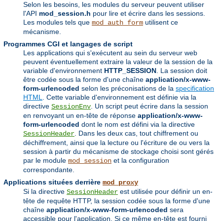
Selon les besoins, les modules du serveur peuvent utiliser
l'API
mod_session.h
pour lire et écrire dans les sessions.
Les modules tels que
utilisent ce
mod_auth_form
mécanisme.
Programmes CGI et langages de script
Les applications qui s'exécutent au sein du serveur web
peuvent éventuellement extraire la valeur de la session de la
variable d'environnement
HTTP_SESSION
. La session doit
être codée sous la forme d'une chaîne
application/x-www-
form-urlencoded
selon les préconisations de la
specification
HTML
. Cette variable d'environnement est définie via la
directive
. Un script peut écrire dans la session
SessionEnv
en renvoyant un en-tête de réponse
application/x-www-
form-urlencoded
dont le nom est défini via la directive
. Dans les deux cas, tout chiffrement ou
SessionHeader
déchiffrement, ainsi que la lecture ou l'écriture de ou vers la
session à partir du mécanisme de stockage choisi sont gérés
par le module
et la configuration
mod_session
correspondante.
Applications situées derrière
mod_proxy
Si la directive
est utilisée pour définir un en-
SessionHeader
tête de requête HTTP, la session codée sous la forme d'une
chaîne
application/x-www-form-urlencoded
sera
accessible pour l'application. Si ce même en-tête est fourni