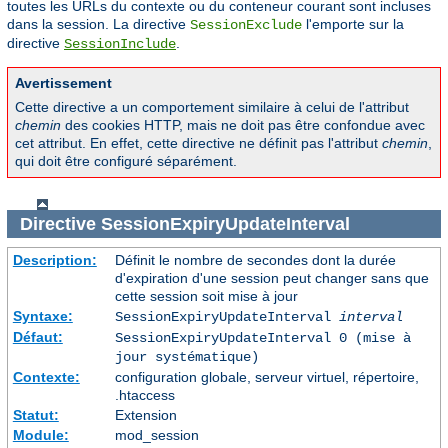
toutes les URLs du contexte ou du conteneur courant sont incluses
dans la session. La directive
l'emporte sur la
SessionExclude
directive
.
SessionInclude
Avertissement
Cette directive a un comportement similaire à celui de l'attribut
chemin
des cookies HTTP, mais ne doit pas être confondue avec
cet attribut. En effet, cette directive ne définit pas l'attribut
chemin
,
qui doit être configuré séparément.
Directive
SessionExpiryUpdateInterval
Description:
Définit le nombre de secondes dont la durée
d'expiration d'une session peut changer sans que
cette session soit mise à jour
Syntaxe:
SessionExpiryUpdateInterval
interval
Défaut:
SessionExpiryUpdateInterval 0 (mise à
jour systématique)
Contexte:
configuration globale, serveur virtuel, répertoire,
.htaccess
Statut:
Extension
Module:
mod_session