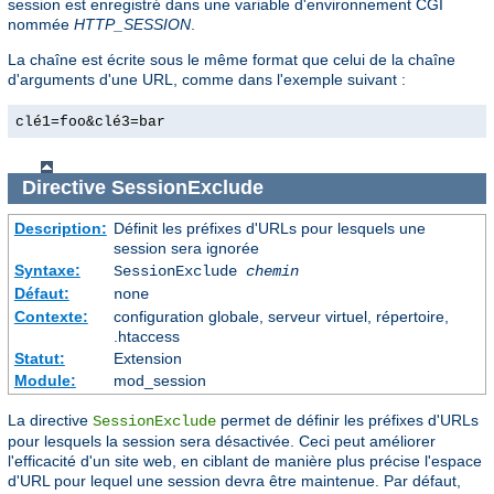
session est enregistré dans une variable d'environnement CGI
nommée
HTTP_SESSION
.
La chaîne est écrite sous le même format que celui de la chaîne
d'arguments d'une URL, comme dans l'exemple suivant :
clé1=foo&clé3=bar
Directive
SessionExclude
Description:
Définit les préfixes d'URLs pour lesquels une
session sera ignorée
Syntaxe:
SessionExclude
chemin
Défaut:
none
Contexte:
configuration globale, serveur virtuel, répertoire,
.htaccess
Statut:
Extension
Module:
mod_session
La directive
permet de définir les préfixes d'URLs
SessionExclude
pour lesquels la session sera désactivée. Ceci peut améliorer
l'efficacité d'un site web, en ciblant de manière plus précise l'espace
d'URL pour lequel une session devra être maintenue. Par défaut,