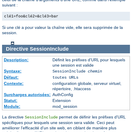
suivant :
clé1=foo&clé2=&clé3=bar
Si une clé a pour valeur la chaîne vide, elle sera supprimée de la
session.
Directive
SessionInclude
Description:
Définit les préfixes d'URL pour lesquels
une session est valide
Syntaxe:
SessionInclude
chemin
Défaut:
toutes URLs
Contexte:
configuration globale, serveur virtuel,
répertoire, .htaccess
Surcharges autorisées:
AuthConfig
Statut:
Extension
Module:
mod_session
La directive
permet de définir les préfixes d'URL
SessionInclude
spécifiques pour lesquels une session sera valide. Ceci peut
améliorer l'efficacité d'un site web, en ciblant de manière plus