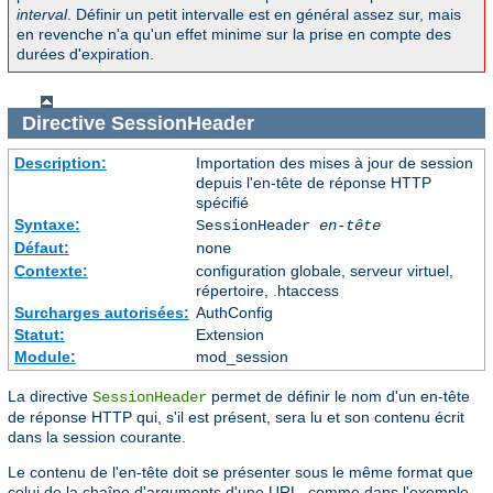
interval
. Définir un petit intervalle est en général assez sur, mais
en revenche n'a qu'un effet minime sur la prise en compte des
durées d'expiration.
Directive
SessionHeader
Description:
Importation des mises à jour de session
depuis l'en-tête de réponse HTTP
spécifié
Syntaxe:
SessionHeader
en-tête
Défaut:
none
Contexte:
configuration globale, serveur virtuel,
répertoire, .htaccess
Surcharges autorisées:
AuthConfig
Statut:
Extension
Module:
mod_session
La directive
permet de définir le nom d'un en-tête
SessionHeader
de réponse HTTP qui, s'il est présent, sera lu et son contenu écrit
dans la session courante.
Le contenu de l'en-tête doit se présenter sous le même format que
celui de la chaîne d'arguments d'une URL, comme dans l'exemple