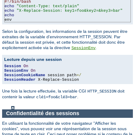
#!/bin/bash
echo
"Content-Type: text/plain"
echo
"X-Replace-Session: key1=foo&key2=&key3=bar"
echo
env
Selon la configuration, les informations de la session peuvent être
extraites de la variable d'environnement HTTP_SESSION. Par
défaut la session est privée, et cette fonctionnalité doit donc être
explicitement activée via la directive
.
SessionEnv
Lecture depuis une session
Session
On
SessionEnv
On
SessionCookieName
 session path
=/
SessionHeader
 X-Replace-Session
Une fois la lecture effectuée, la variable CGI
doit
HTTP_SESSION
contenir la valeur
.
clé1=foo&clé3=bar
Confidentialité des sessions
En utilisant la fonctionnalité de votre navigateur "Afficher les
cookies", vous pouvez voir une réprésentation de la session sous
forme de texte en clair. Ceci peut poser problème si le contenu de la