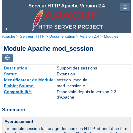
Serveur HTTP Apache Version 2.4
☰
Apache
>
Serveur HTTP
>
Documentation
>
Version 2.4
>
Modules
Module Apache mod_session
Description:
Support des sessions
Statut:
Extension
Identificateur de Module:
session_module
Fichier Source:
mod_session.c
Compatibilité:
Disponible depuis la version 2.3
d'Apache
Sommaire
Avertissement
Le module session fait usage des cookies HTTP, et peut à ce titre