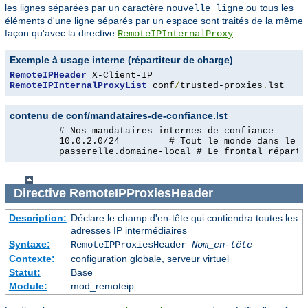
les lignes séparées par un caractère
ou tous les
nouvelle ligne
éléments d'une ligne séparés par un espace sont traités de la même
façon qu'avec la directive
.
RemoteIPInternalProxy
Exemple à usage interne (répartiteur de charge)
RemoteIPHeader
RemoteIPInternalProxyList
 conf
/
trusted-proxies
.
lst
contenu de conf/mandataires-de-confiance.lst
         # Nos mandataires internes de confiance

         10.0.2.0/24         # Tout le monde dans le gr
         passerelle.domaine-local # Le frontal réparti
Directive
RemoteIPProxiesHeader
Description:
Déclare le champ d'en-tête qui contiendra toutes les
adresses IP intermédiaires
Syntaxe:
RemoteIPProxiesHeader
Nom_en-tête
Contexte:
configuration globale, serveur virtuel
Statut:
Base
Module:
mod_remoteip