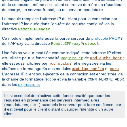
et de connexion, même si ce client se trouve derrière un répartiteur
de charge, un serveur frontal, ou un serveur mandataire.
Le module remplace l'adresse IP du client pour la connexion par
l'adresse IP indiquée dans l'en-tête de requête configuré via la
directive
.
RemoteIPHeader
Ce module implémente aussi la partie serveur du
protocole PROXY
de HAProxy via la directive
.
RemoteIPProxyProtocol
Une fois sa valeur modifiée comme indiqué, cette adresse IP client
est utilisée pour la fonctionnalité
de
;
Require ip
mod_authz_host
elle est aussi affichée par
, et enregistrée via les
mod_status
chaînes de formatage
des modules
et
.
%a
mod_log_config
core
L'adresse IP client sous-jacente de la connexion est enregistrée via
la chaîne de formatage
et via la variable
%{c}a
CONN_REMOTE_ADDR
dans les
expressions
.
Il est essentiel de n'activer cette fonctionnalité que pour les
requêtes en provenance des serveurs intermédiaires
(mandataires, etc...) auxquels le serveur peut faire confiance, car
il est trivial pour le client distant d'usurper l'identité d'un autre
client.