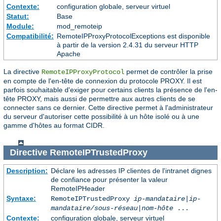
Contexte:
configuration globale, serveur virtuel
Statut:
Base
Module:
mod_remoteip
Compatibilité:
RemoteIPProxyProtocolExceptions est disponible
à partir de la version 2.4.31 du serveur HTTP
Apache
La directive
permet de contrôler la prise
RemoteIPProxyProtocol
en compte de l'en-tête de connexion du protocole PROXY. Il est
parfois souhaitable d'exiger pour certains clients la présence de l'en-
tête PROXY, mais aussi de permettre aux autres clients de se
connecter sans ce dernier. Cette directive permet à l'administrateur
du serveur d'autoriser cette possibilité à un hôte isolé ou à une
gamme d'hôtes au format CIDR.
Directive
RemoteIPTrustedProxy
Description:
Déclare les adresses IP clientes de l'intranet dignes
de confiance pour présenter la valeur
RemoteIPHeader
Syntaxe:
RemoteIPTrustedProxy
ip-mandataire
|
ip-
mandataire/sous-réseau
|
nom-hôte
...
Contexte:
configuration globale, serveur virtuel