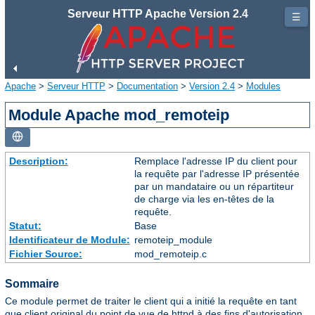
Serveur HTTP Apache Version 2.4
☰
Apache
>
Serveur HTTP
>
Documentation
>
Version 2.4
>
Modules
Module Apache mod_remoteip
Description:
Remplace l'adresse IP du client pour
la requête par l'adresse IP présentée
par un mandataire ou un répartiteur
de charge via les en-têtes de la
requête.
Statut:
Base
Identificateur de Module:
remoteip_module
Fichier Source:
mod_remoteip.c
Sommaire
Ce module permet de traiter le client qui a initié la requête en tant
que client original du point de vue de httpd à des fins d'autorisation