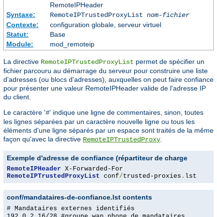
RemoteIPHeader
Syntaxe:
RemoteIPTrustedProxyList
nom-fichier
Contexte:
configuration globale, serveur virtuel
Statut:
Base
Module:
mod_remoteip
La directive
permet de spécifier un
RemoteIPTrustedProxyList
fichier parcouru au démarrage du serveur pour construire une liste
d'adresses (ou blocs d'adresses), auxquelles on peut faire confiance
pour présenter une valeur RemoteIPHeader valide de l'adresse IP
du client.
Le caractère '
' indique une ligne de commentaires, sinon, toutes
#
les lignes séparées par un caractère nouvelle ligne ou tous les
éléments d'une ligne séparés par un espace sont traités de la même
façon qu'avec la directive
.
RemoteIPTrustedProxy
Exemple d'adresse de confiance (répartiteur de charge
RemoteIPHeader
RemoteIPTrustedProxyList
 conf
/
trusted-proxies
.
lst
conf/mandataires-de-confiance.lst contents
# Mandataires externes identifiés
192.0.2.16/28 #groupe wap phone de mandataires