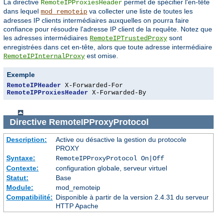
La directive
permet de spécifier l'en-tête
RemoteIPProxiesHeader
dans lequel
va collecter une liste de toutes les
mod_remoteip
adresses IP clients intermédiaires auxquelles on pourra faire
confiance pour résoudre l'adresse IP client de la requête. Notez que
les adresses intermédiaires
sont
RemoteIPTrustedProxy
enregistrées dans cet en-tête, alors que toute adresse intermédiaire
est omise.
RemoteIPInternalProxy
Exemple
RemoteIPHeader
RemoteIPProxiesHeader
 X-Forwarded-By
Directive
RemoteIPProxyProtocol
Description:
Active ou désactive la gestion du protocole
PROXY
Syntaxe:
RemoteIPProxyProtocol On|Off
Contexte:
configuration globale, serveur virtuel
Statut:
Base
Module:
mod_remoteip
Compatibilité:
Disponible à partir de la version 2.4.31 du serveur
HTTP Apache