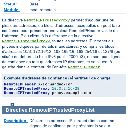
Statut:
Base
Module:
mod_remoteip
La directive
permet d'ajouter une ou
RemoteIPTrustedProxy
plusieurs adresses, ou blocs d'adresses, auxquelles on peut faire
confiance pour présenter une valeur RemoteIPHeader valide de
l'adresse IP du client. A la différence de la directive
, toutes les adresses IP intranet ou
RemoteIPInternalProxy
privées indiquées par de tels mandataires, y compris les blocs
d'adresses 10/8, 172.16/12, 192.168/16, 169.254/16 et 127/8 (ou
située en dehors du bloc IPv6 public 2000::/3), ne sont pas dignes
de confiance en tant qu'adresses IP distantes, et se situent à
gauche dans le contenu de l'en-tête
.
RemoteIPHeader
Exemple d'adresse de confiance (répartiteur de charge
RemoteIPHeader
RemoteIPTrustedProxy
10.0
.
2.16
/
28
RemoteIPTrustedProxy
 proxy
.
example
.
com
Directive
RemoteIPTrustedProxyList
Description:
Déclare les adresses IP intranet clients comme
dignes de confiance pour présenter la valeur