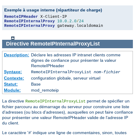
Exemple à usage interne (répartiteur de charge)
RemoteIPHeader
RemoteIPInternalProxy
10.0
.
2.0
/
24
RemoteIPInternalProxy
 gateway
.
localdomain
Directive
RemoteIPInternalProxyList
Description:
Déclare les adresses IP intranet clients comme
dignes de confiance pour présenter la valeur
RemoteIPHeader
Syntaxe:
RemoteIPInternalProxyList
nom-fichier
Contexte:
configuration globale, serveur virtuel
Statut:
Base
Module:
mod_remoteip
La directive
permet de spécifier un
RemoteIPInternalProxyList
fichier parcouru au démarrage du serveur pour construire une liste
d'adresses (ou blocs d'adresses), auxquelles on peut faire confiance
pour présenter une valeur RemoteIPHeader valide de l'adresse IP
du client.
Le caractère '
' indique une ligne de commentaires, sinon, toutes
#