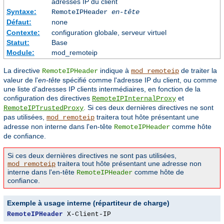
adresses IP du client
Syntaxe:
RemoteIPHeader
en-tête
Défaut:
none
Contexte:
configuration globale, serveur virtuel
Statut:
Base
Module:
mod_remoteip
La directive
indique à
de traiter la
RemoteIPHeader
mod_remoteip
valeur de l'
en-tête
spécifié comme l'adresse IP du client, ou comme
une liste d'adresses IP clients intermédiaires, en fonction de la
configuration des directives
et
RemoteIPInternalProxy
. Si ces deux dernières directives ne sont
RemoteIPTrustedProxy
pas utilisées,
traitera tout hôte présentant une
mod_remoteip
adresse non interne dans l'en-tête
comme hôte
RemoteIPHeader
de confiance.
Si ces deux dernières directives ne sont pas utilisées,
traitera tout hôte présentant une adresse non
mod_remoteip
interne dans l'en-tête
comme hôte de
RemoteIPHeader
confiance.
Exemple à usage interne (répartiteur de charge)
RemoteIPHeader
 X-Client-IP