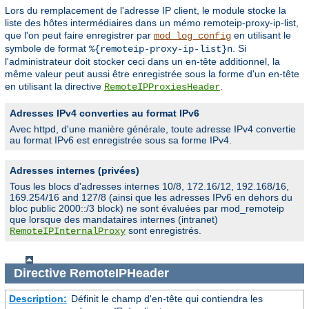
Lors du remplacement de l'adresse IP client, le module stocke la
liste des hôtes intermédiaires dans un mémo remoteip-proxy-ip-list,
que l'on peut faire enregistrer par
en utilisant le
mod_log_config
symbole de format
. Si
%{remoteip-proxy-ip-list}n
l'administrateur doit stocker ceci dans un en-tête additionnel, la
même valeur peut aussi être enregistrée sous la forme d'un en-tête
en utilisant la directive
.
RemoteIPProxiesHeader
Adresses IPv4 converties au format IPv6
Avec httpd, d'une manière générale, toute adresse IPv4 convertie
au format IPv6 est enregistrée sous sa forme IPv4.
Adresses internes (privées)
Tous les blocs d'adresses internes 10/8, 172.16/12, 192.168/16,
169.254/16 and 127/8 (ainsi que les adresses IPv6 en dehors du
bloc public 2000::/3 block) ne sont évaluées par mod_remoteip
que lorsque des mandataires internes (intranet)
sont enregistrés.
RemoteIPInternalProxy
Directive
RemoteIPHeader
Description:
Définit le champ d'en-tête qui contiendra les