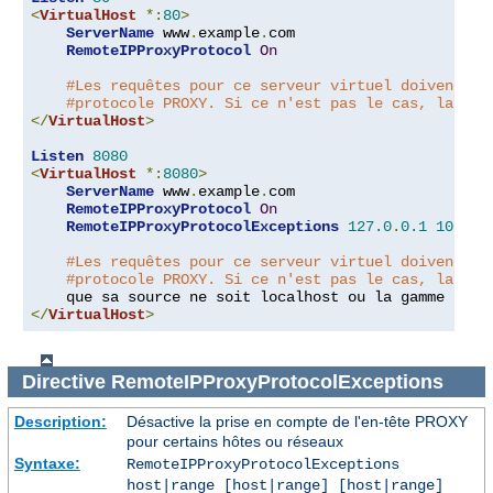
<
VirtualHost
*:
80
>
ServerName
 www
.
example
.
com

RemoteIPProxyProtocol
On
#Les requêtes pour ce serveur virtuel doivent co
#protocole PROXY. Si ce n'est pas le cas, la con
</
VirtualHost
>
Listen
8080
<
VirtualHost
*:
8080
>
ServerName
 www
.
example
.
com

RemoteIPProxyProtocol
On
RemoteIPProxyProtocolExceptions
127.0
.
0.1
10.0
.
0
#Les requêtes pour ce serveur virtuel doivent co
#protocole PROXY. Si ce n'est pas le cas, la con
    que sa source ne soit localhost ou la gamme d
'
ad
</
VirtualHost
>
Directive
RemoteIPProxyProtocolExceptions
Description:
Désactive la prise en compte de l'en-tête PROXY
pour certains hôtes ou réseaux
Syntaxe:
RemoteIPProxyProtocolExceptions
host|range [host|range] [host|range]