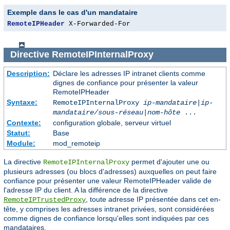
Exemple dans le cas d'un mandataire
RemoteIPHeader
 X-Forwarded-For
Directive
RemoteIPInternalProxy
Description:
Déclare les adresses IP intranet clients comme
dignes de confiance pour présenter la valeur
RemoteIPHeader
Syntaxe:
RemoteIPInternalProxy
ip-mandataire
|
ip-
mandataire/sous-réseau
|
nom-hôte
...
Contexte:
configuration globale, serveur virtuel
Statut:
Base
Module:
mod_remoteip
La directive
permet d'ajouter une ou
RemoteIPInternalProxy
plusieurs adresses (ou blocs d'adresses) auxquelles on peut faire
confiance pour présenter une valeur RemoteIPHeader valide de
l'adresse IP du client. A la différence de la directive
, toute adresse IP présentée dans cet en-
RemoteIPTrustedProxy
tête, y comprises les adresses intranet privées, sont considérées
comme dignes de confiance lorsqu'elles sont indiquées par ces
mandataires.