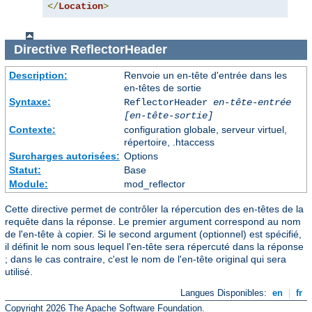
</
Location
>
Directive
ReflectorHeader
Description:
Renvoie un en-tête d'entrée dans les
en-têtes de sortie
Syntaxe:
ReflectorHeader
en-tête-entrée
[en-tête-sortie]
Contexte:
configuration globale, serveur virtuel,
répertoire, .htaccess
Surcharges autorisées:
Options
Statut:
Base
Module:
mod_reflector
Cette directive permet de contrôler la répercution des en-têtes de la
requête dans la réponse. Le premier argument correspond au nom
de l'en-tête à copier. Si le second argument (optionnel) est spécifié,
il définit le nom sous lequel l'en-tête sera répercuté dans la réponse
; dans le cas contraire, c'est le nom de l'en-tête original qui sera
utilisé.
Langues Disponibles:
en
|
fr
Copyright 2026 The Apache Software Foundation.