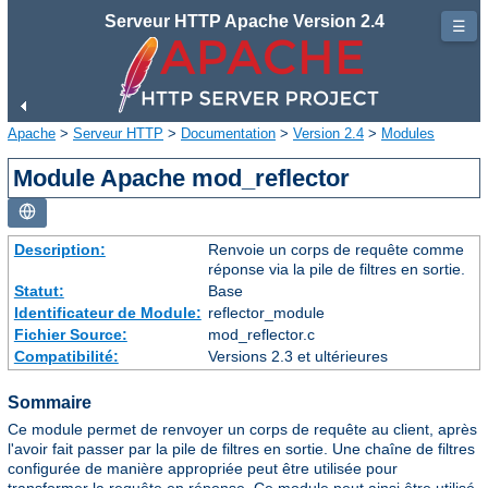
Serveur HTTP Apache Version 2.4
☰
Apache
>
Serveur HTTP
>
Documentation
>
Version 2.4
>
Modules
Module Apache mod_reflector
Description:
Renvoie un corps de requête comme
réponse via la pile de filtres en sortie.
Statut:
Base
Identificateur de Module:
reflector_module
Fichier Source:
mod_reflector.c
Compatibilité:
Versions 2.3 et ultérieures
Sommaire
Ce module permet de renvoyer un corps de requête au client, après
l'avoir fait passer par la pile de filtres en sortie. Une chaîne de filtres
configurée de manière appropriée peut être utilisée pour