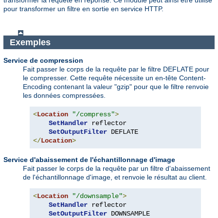
transformer la requête en réponse. Ce module peut ainsi être utilisé
pour transformer un filtre en sortie en service HTTP.
Exemples
Service de compression
Fait passer le corps de la requête par le filtre DEFLATE pour
le compresser. Cette requête nécessite un en-tête Content-
Encoding contenant la valeur "gzip" pour que le filtre renvoie
les données compressées.
<
Location
"/compress"
>
SetHandler
 reflector

SetOutputFilter
</
Location
>
Service d'abaissement de l'échantillonnage d'image
Fait passer le corps de la requête par un filtre d'abaissement
de l'échantillonnage d'image, et renvoie le résultat au client.
<
Location
"/downsample"
>
SetHandler
 reflector

SetOutputFilter