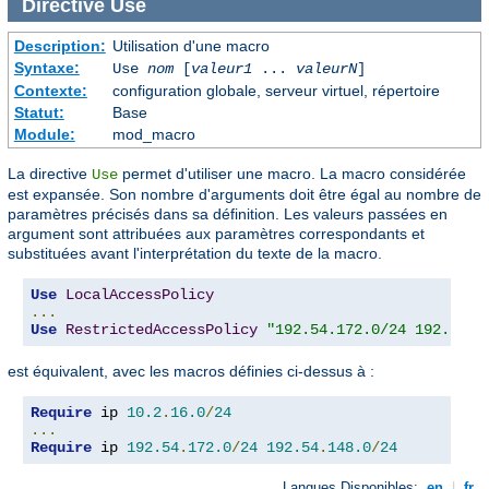
Directive
Use
Description:
Utilisation d'une macro
Syntaxe:
Use
nom
[
valeur1
...
valeurN
]
Contexte:
configuration globale, serveur virtuel, répertoire
Statut:
Base
Module:
mod_macro
La directive
permet d'utiliser une macro. La macro considérée
Use
est expansée. Son nombre d'arguments doit être égal au nombre de
paramètres précisés dans sa définition. Les valeurs passées en
argument sont attribuées aux paramètres correspondants et
substituées avant l'interprétation du texte de la macro.
Use
LocalAccessPolicy
...
Use
RestrictedAccessPolicy
"192.54.172.0/24 192.54.1
est équivalent, avec les macros définies ci-dessus à :
Require
 ip 
10.2
.
16.0
/
24
...
Require
 ip 
192.54
.
172.0
/
24
192.54
.
148.0
/
24
Langues Disponibles:
en
|
fr