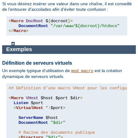
Si vous désirez insérer une valeur dans une chaîne, il est conseillé
de l'entourer d'accolades afin d'éviter toute confusion :
<
Macro
DocRoot
 $
{
docroot
}>
DocumentRoot
"/var/www/${docroot}/htdocs"
</
Macro
>
Exemples
Définition de serveurs virtuels
Un exemple typique d'utilisation de
est la création
mod_macro
dynamique de serveurs virtuels.
## Définition d'une macro VHost pour les configurati
<
Macro
VHost
 $host $port $dir
>
Listen
 $port

<
VirtualHost
*:
$port
>
ServerName
 $host

DocumentRoot
"$dir"
# Racine des documents publique
<
Directory
"$dir"
>