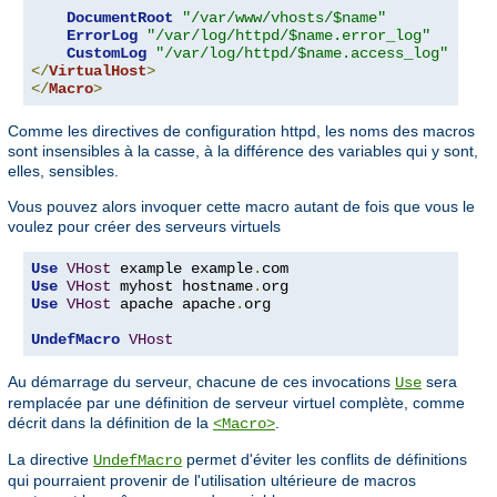
DocumentRoot
"/var/www/vhosts/$name"
ErrorLog
"/var/log/httpd/$name.error_log"
CustomLog
"/var/log/httpd/$name.access_log"
</
VirtualHost
>
</
Macro
>
Comme les directives de configuration httpd, les noms des macros
sont insensibles à la casse, à la différence des variables qui y sont,
elles, sensibles.
Vous pouvez alors invoquer cette macro autant de fois que vous le
voulez pour créer des serveurs virtuels
Use
VHost
 example example
.
Use
VHost
 myhost hostname
.
Use
VHost
 apache apache
.
org

UndefMacro
VHost
Au démarrage du serveur, chacune de ces invocations
sera
Use
remplacée par une définition de serveur virtuel complète, comme
décrit dans la définition de la
.
<Macro>
La directive
permet d'éviter les conflits de définitions
UndefMacro
qui pourraient provenir de l'utilisation ultérieure de macros