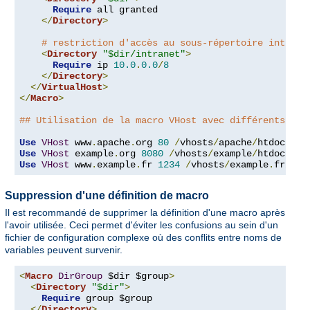
Require
 all granted

</
Directory
>
# restriction d'accès au sous-répertoire intrane
<
Directory
"$dir/intranet"
>
Require
 ip 
10.0
.
0.0
/
8
</
Directory
>
</
VirtualHost
>
</
Macro
>
## Utilisation de la macro VHost avec différents arg
Use
VHost
 www
.
apache
.
org 
80
/
vhosts
/
apache
/
Use
VHost
 example
.
org 
8080
/
vhosts
/
example
/
Use
VHost
 www
.
example
.
fr 
1234
/
vhosts
/
example
.
fr
/
htd
Suppression d'une définition de macro
Il est recommandé de supprimer la définition d'une macro après
l'avoir utilisée. Ceci permet d'éviter les confusions au sein d'un
fichier de configuration complexe où des conflits entre noms de
variables peuvent survenir.
<
Macro
DirGroup
 $dir $group
>
<
Directory
"$dir"
>
Require
 group $group

</
Directory
>