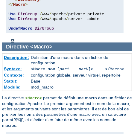
</
Macro
>
Use
DirGroup
/
www
/
apache
/
Use
DirGroup
/
www
/
apache
/
server  admin

UndefMacro
DirGroup
Directive
<Macro>
Description:
Définition d'une macro dans un fichier de
configuration
Syntaxe:
<Macro
nom
[
par1
..
parN
]> ... </Macro>
Contexte:
configuration globale, serveur virtuel, répertoire
Statut:
Base
Module:
mod_macro
La directive
permet de définir une macro dans un fichier de
<Macro>
configuration Apache. Le premier argument est le nom de la macro,
et les arguments suivants sont les paramètres. Il est de bon aloi de
préfixer les noms des paramètres d'une macro avec un caractère
parmi '
', et d'éviter d'en faire de même avec les noms de
$%@
macros.