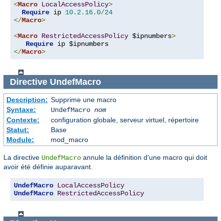
<
Macro
LocalAccessPolicy
>
Require
 ip 
10.2
.
16.0
/
24
</
Macro
>
<
Macro
RestrictedAccessPolicy
 $ipnumbers
>
Require
</
Macro
>
Directive
UndefMacro
Description:
Supprime une macro
Syntaxe:
UndefMacro
nom
Contexte:
configuration globale, serveur virtuel, répertoire
Statut:
Base
Module:
mod_macro
La directive
annule la définition d'une macro qui doit
UndefMacro
avoir été définie auparavant.
UndefMacro
LocalAccessPolicy
UndefMacro
RestrictedAccessPolicy